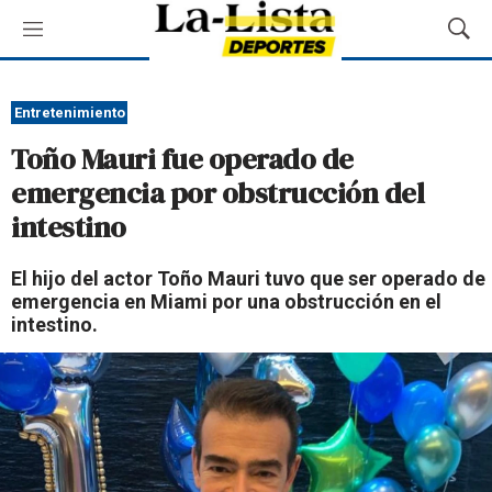
M
M
e
o
n
s
ú
t
Entretenimiento
r
Toño Mauri fue operado de
a
r
emergencia por obstrucción del
B
intestino
ú
s
q
El hijo del actor Toño Mauri tuvo que ser operado de
u
emergencia en Miami por una obstrucción en el
e
intestino.
d
a