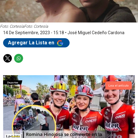
Foto: Cortesía
Foto: Cortesía
14 De Septiembre, 2023 - 15:18
•
José Miguel Cedeño Cardona
Agregar La Lista en
T
W
w
h
i
a
t
t
t
s
Lea el artículo
e
a
r
p
p