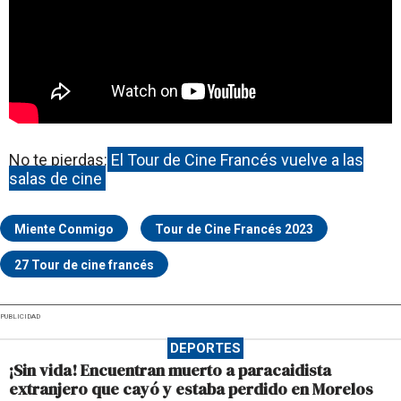
No te pierdas:
El Tour de Cine Francés vuelve a las
salas de cine
Miente Conmigo
Tour de Cine Francés 2023
27 Tour de cine francés
PUBLICIDAD
DEPORTES
¡Sin vida! Encuentran muerto a paracaidista
extranjero que cayó y estaba perdido en Morelos