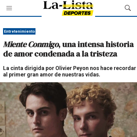
M
M
e
o
n
s
ú
t
Entretenimiento
r
Miente Conmigo
, una intensa historia
a
r
de amor condenada a la tristeza
B
ú
La cinta dirigida por Olivier Peyon nos hace recordar
s
al primer gran amor de nuestras vidas.
q
u
e
d
a