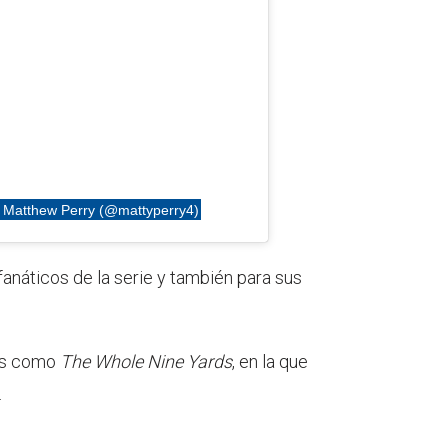
r Matthew Perry (@mattyperry4)
anáticos de la serie y también para sus
las como
The Whole Nine Yards
, en la que
.