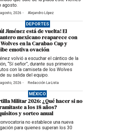
e agosto.
·
 agosto, 2026
Alejandro López
DEPORTES
úl Jiménez está de vuelta! El
lantero mexicano reaparece con
 Wolves en la Carabao Cup y
ibe emotiva ovación
énez volvió a escuchar el cántico de la
ción, “Sí señor”, durante sus primeros
utos con la camiseta de los Wolves
de su salida del equipo.
·
 agosto, 2026
Redacción La-Lista
MÉXICO
tilla Militar 2026: ¿Qué hacer si no
tramitaste a los 18 años?
uisitos y sorteo anual
convocatoria no establece una nueva
igación para quienes superan los 30