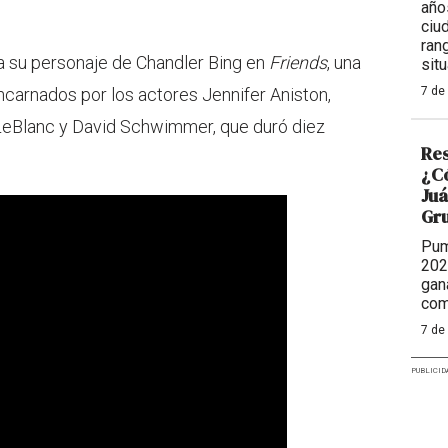
año
ciu
ran
 a su personaje de Chandler Bing en
Friends
, una
situ
ncarnados por los actores Jennifer Aniston,
7 de
LeBlanc y David Schwimmer, que duró diez
Res
¿Có
Juá
Gr
Pum
202
gan
com
7 de
PUBLICID