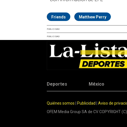
Friends
Matthew Perry
PUBLICIDAD
PUBLICIDAD
Deportes
México
Quiénes somos
|
Publicidad
|
Aviso de privac
OFEM Media Group SA de CV COPYRIGHT (C)