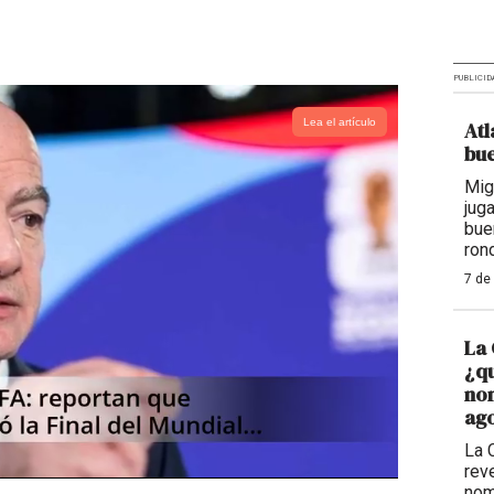
PUBLICID
Lea el artículo
Atl
bue
Mig
jug
bue
ron
7 de
La 
¿qu
nom
ago
La 
reve
nom