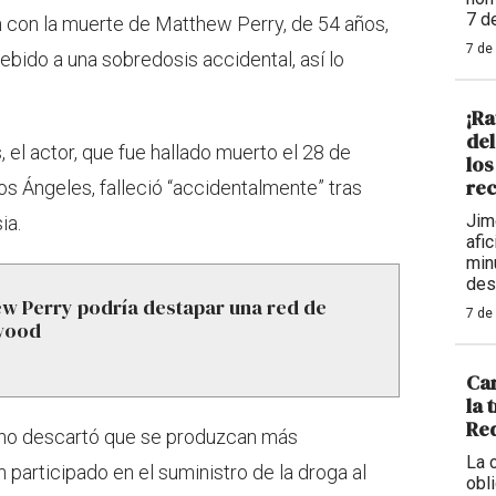
7 d
 con la muerte de Matthew Perry, de 54 años,
7 de
ebido a una sobredosis accidental, así lo
¡Ra
de
 el actor, que fue hallado muerto el 28 de
los
rec
s Ángeles, falleció “accidentalmente” tras
Jim
ia.
afi
min
des
w Perry podría destapar una red de
7 de
ywood
Car
la 
Req
al no descartó que se produzcan más
La 
participado en el suministro de la droga al
obl