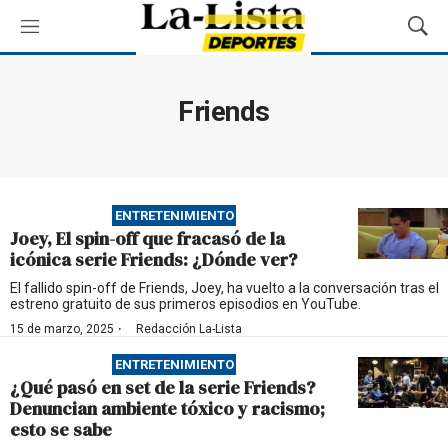
M
M
e
o
n
s
ú
t
Friends
r
a
r
B
ú
ENTRETENIMIENTO
s
Joey, El spin-off que fracasó de la
q
icónica serie Friends: ¿Dónde ver?
u
e
El fallido spin-off de Friends, Joey, ha vuelto a la conversación tras el
estreno gratuito de sus primeros episodios en YouTube.
d
a
·
15 de marzo, 2025
Redacción La-Lista
ENTRETENIMIENTO
¿Qué pasó en set de la serie Friends?
Denuncian ambiente tóxico y racismo;
esto se sabe