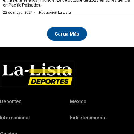
en la serie ‘Friends’, murió el 28 de octubre de 2023 en su residencia
en Pacific Palisades.
·
22 de mayo, 2024
Redacción La-Lista
Carga Más
Deportes
México
Internacional
Entretenimiento
Opinión