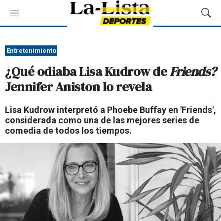
M
M
e
o
n
s
ú
t
Entretenimiento
r
¿Qué odiaba Lisa Kudrow de
Friends?
a
r
Jennifer Aniston lo revela
B
ú
Lisa Kudrow interpretó a Phoebe Buffay en 'Friends',
s
considerada como una de las mejores series de
q
comedia de todos los tiempos.
u
e
d
a