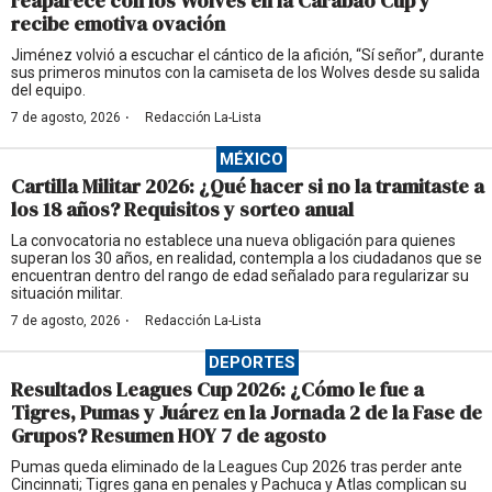
reaparece con los Wolves en la Carabao Cup y
recibe emotiva ovación
Jiménez volvió a escuchar el cántico de la afición, “Sí señor”, durante
sus primeros minutos con la camiseta de los Wolves desde su salida
del equipo.
·
7 de agosto, 2026
Redacción La-Lista
MÉXICO
Cartilla Militar 2026: ¿Qué hacer si no la tramitaste a
los 18 años? Requisitos y sorteo anual
La convocatoria no establece una nueva obligación para quienes
superan los 30 años, en realidad, contempla a los ciudadanos que se
encuentran dentro del rango de edad señalado para regularizar su
situación militar.
·
7 de agosto, 2026
Redacción La-Lista
DEPORTES
Resultados Leagues Cup 2026: ¿Cómo le fue a
Tigres, Pumas y Juárez en la Jornada 2 de la Fase de
Grupos? Resumen HOY 7 de agosto
Pumas queda eliminado de la Leagues Cup 2026 tras perder ante
Cincinnati; Tigres gana en penales y Pachuca y Atlas complican su