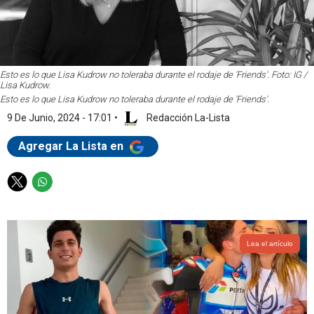
Esto es lo que Lisa Kudrow no toleraba durante el rodaje de 'Friends'. Foto: IG /
Lisa Kudrow.
Esto es lo que Lisa Kudrow no toleraba durante el rodaje de 'Friends'.
9 De Junio, 2024 - 17:01
•
Redacción La-Lista
Agregar La Lista en
T
W
w
h
i
a
t
t
t
s
Lea el artículo
e
a
r
p
p