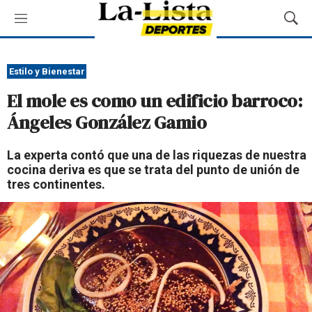
M
M
e
o
n
s
ú
t
Estilo y Bienestar
r
El mole es como un edificio barroco:
a
r
Ángeles González Gamio
B
ú
La experta contó que una de las riquezas de nuestra
s
cocina deriva es que se trata del punto de unión de
q
tres continentes.
u
e
d
a