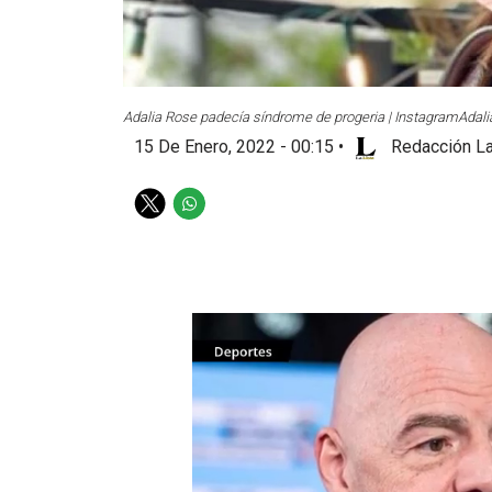
Adalia Rose padecía síndrome de progeria | Instagram
Adali
15 De Enero, 2022 - 00:15
•
Redacción La
T
W
w
h
i
a
t
t
t
s
e
a
r
p
p