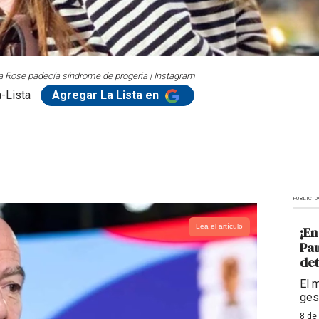
a Rose padecía síndrome de progeria | Instagram
-Lista
Agregar La Lista en
PUBLICID
Lea el artículo
¡En
Pau
det
El 
ges
8 de