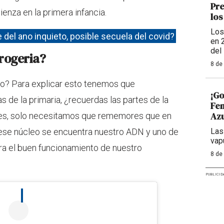
Pre
nza en la primera infancia.
los
Los
del ano inquieto, posible secuela del covid?
en 
del
rogeria?
8 de
o? Para explicar esto tenemos que
¡Go
s de la primaria, ¿recuerdas las partes de la
Fem
Azu
pes, solo necesitamos que rememores que en
Las
n ese núcleo se encuentra nuestro ADN y uno de
vap
ara el buen funcionamiento de nuestro
8 de
PUBLICID