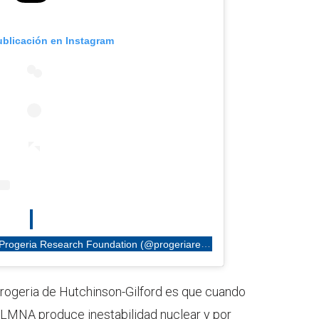
ublicación en Instagram
Una publicación compartida por Progeria Research Foundation (@progeriaresearch)
rogeria de Hutchinson-Gilford es que cuando
 LMNA produce inestabilidad nuclear y por