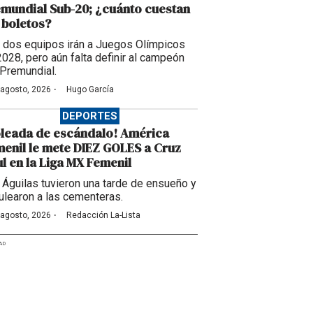
mundial Sub-20; ¿cuánto cuestan
 boletos?
 dos equipos irán a Juegos Olímpicos
2028, pero aún falta definir al campeón
 Premundial.
·
 agosto, 2026
Hugo García
DEPORTES
leada de escándalo! América
enil le mete DIEZ GOLES a Cruz
l en la Liga MX Femenil
 Águilas tuvieron una tarde de ensueño y
ulearon a las cementeras.
·
 agosto, 2026
Redacción La-Lista
AD