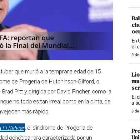
Bal
cho
ocu
En 
el 
8 de
utuber que murió a la temprana edad de 15
Lio
mue
rome de Progeria de Hutchinson-Gilford, o
ser
Brad Pitt y dirigida por David Fincher, como la
El 
que no todo es tan irreal como en la cinta, de
a s
nvejecen más rápido.
8 de
a
El Selvier
, el síndrome de Progeria de
Pre
Uni
ad genética rara caracterizada por un