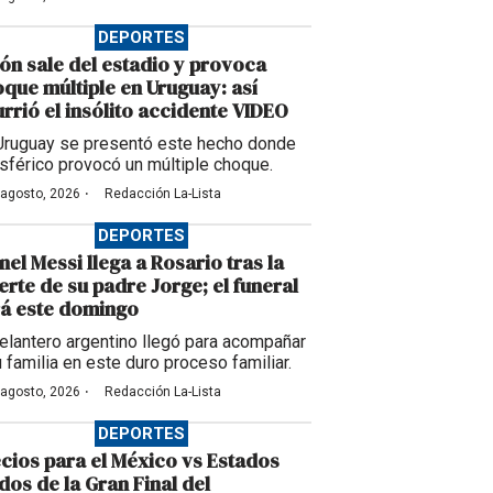
DEPORTES
ón sale del estadio y provoca
que múltiple en Uruguay: así
rrió el insólito accidente VIDEO
Uruguay se presentó este hecho donde
esférico provocó un múltiple choque.
·
 agosto, 2026
Redacción La-Lista
DEPORTES
nel Messi llega a Rosario tras la
rte de su padre Jorge; el funeral
á este domingo
delantero argentino llegó para acompañar
u familia en este duro proceso familiar.
·
 agosto, 2026
Redacción La-Lista
DEPORTES
cios para el México vs Estados
dos de la Gran Final del