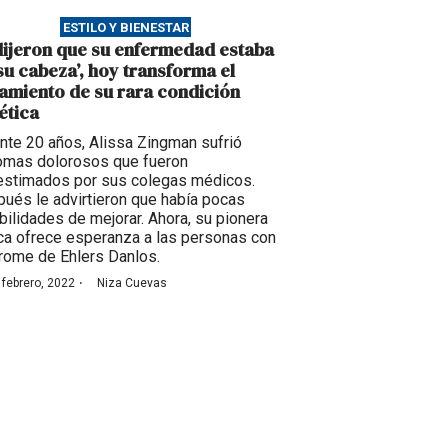
ESTILO Y BIENESTAR
dijeron que su enfermedad estaba
 su cabeza’, hoy transforma el
tamiento de su rara condición
ética
nte 20 años, Alissa Zingman sufrió
omas dolorosos que fueron
stimados por sus colegas médicos.
ués le advirtieron que había pocas
bilidades de mejorar. Ahora, su pionera
ica ofrece esperanza a las personas con
rome de Ehlers Danlos.
·
 febrero, 2022
Niza Cuevas