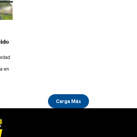
cido
medad
a en
Carga Más