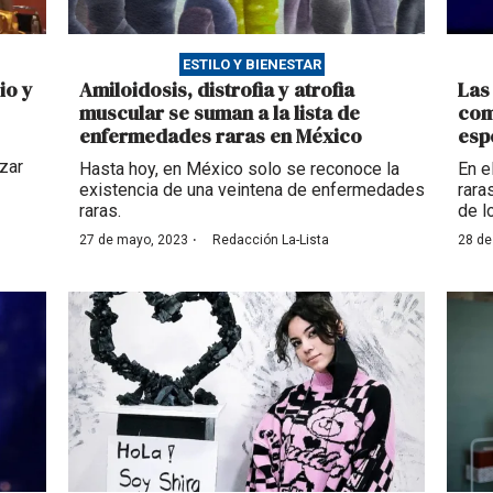
ESTILO Y BIENESTAR
io y
Amiloidosis, distrofia y atrofia
Las
muscular se suman a la lista de
com
enfermedades raras en México
esp
zar
Hasta hoy, en México solo se reconoce la
En e
existencia de una veintena de enfermedades
rara
raras.
de l
·
27 de mayo, 2023
Redacción La-Lista
28 de