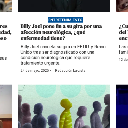
ENTRETENIMIENTO
res
Billy Joel pone fin a su gira por una
¿Cu
edad,
afección neurológica, ¿qué
del
oso
enfermedad tiene?
enc
Billy Joel cancela su gira en EE.UU. y Reino
Las 
Unido tras ser diagnosticado con una
fami
condición neurológica que requiere
 sus
12 de
tratamiento urgente.
·
24 de mayo, 2025
Redacción La-Lista