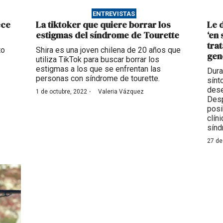
ENTREVISTAS
ece
La tiktoker que quiere borrar los
Le 
estigmas del síndrome de Tourette
‘en
tra
to
Shira es una joven chilena de 20 años que
gen
utiliza TikTok para buscar borrar los
estigmas a los que se enfrentan las
Dura
personas con síndrome de tourette.
sínt
dese
·
1 de octubre, 2022
Valeria Vázquez
Desp
posi
clín
sínd
27 de