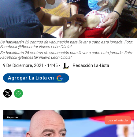
Se habilitarán 25 centros de vacunación para llevar a cabo esta jornada. Foto:
Facebook @Bienestar Nuevo León Oficial
Se habilitarán 25 centros de vacunación para llevar a cabo esta jornada. Foto:
Facebook @Bienestar Nuevo León Oficial
9 De Diciembre, 2021 - 14:45
•
Redacción La-Lista
Agregar La Lista en
T
W
w
h
i
a
t
t
t
s
Lea el artículo
e
a
r
p