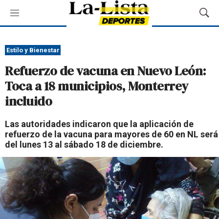
M
M
e
o
n
s
ú
t
Estilo y Bienestar
r
Refuerzo de vacuna en Nuevo León:
a
r
Toca a 18 municipios, Monterrey
B
incluido
ú
s
q
Las autoridades indicaron que la aplicación de
u
refuerzo de la vacuna para mayores de 60 en NL será
e
del lunes 13 al sábado 18 de diciembre.
d
a