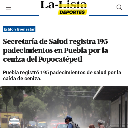
M
M
e
o
n
s
ú
t
Estilo y Bienestar
r
Secretaría de Salud registra 195
a
r
padecimientos en Puebla por la
B
ceniza del Popocatépetl
ú
s
q
Puebla registró 195 padecimientos de salud por la
u
caída de ceniza.
e
d
a