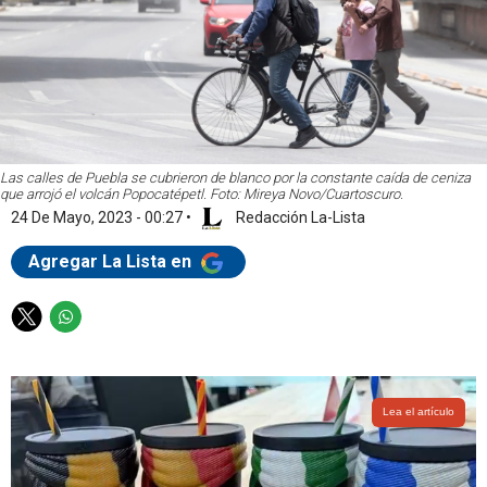
Las calles de Puebla se cubrieron de blanco por la constante caída de ceniza
que arrojó el volcán Popocatépetl. Foto: Mireya Novo/Cuartoscuro.
24 De Mayo, 2023 - 00:27
•
Redacción La-Lista
Agregar La Lista en
T
W
w
h
i
a
t
t
t
s
Lea el artículo
e
a
r
p
p