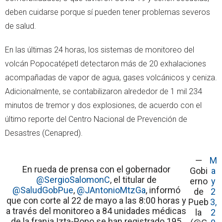
deben cuidarse porque sí pueden tener problemas severos
de salud.
En las últimas 24 horas, los sistemas de monitoreo del
volcán Popocatépetl detectaron más de 20 exhalaciones
acompañadas de vapor de agua, gases volcánicos y ceniza.
Adicionalmente, se contabilizaron alrededor de 1 mil 234
minutos de tremor y dos explosiones, de acuerdo con el
último reporte del Centro Nacional de Prevención de
Desastres (Cenapred).
—
M
En rueda de prensa con el gobernador
Gobi
a
@SergioSalomonC
, el titular de
erno
y
@SaludGobPue
,
@JAntonioMtzGa
, informó
de
2
que con corte al 22 de mayo a las 8:00 horas y
Pueb
3,
a través del monitoreo a 84 unidades médicas
la
2
de la franja Izta-Popo se han registrado 195