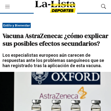
M
M
e
o
n
s
ú
t
Estilo y Bienestar
r
Vacuna AstraZeneca: ¿cómo explicar
a
r
sus posibles efectos secundarios?
B
ú
Los especialistas europeos aún carecen de
s
respuestas ante los problemas sanguíneos que se
q
han registrado tras la aplicación de esta vacuna.
u
e
d
a