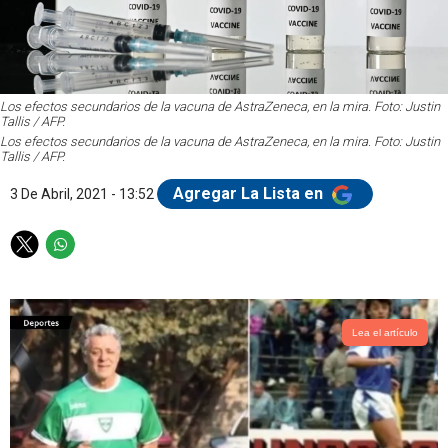
Los efectos secundarios de la vacuna de AstraZeneca, en la mira. Foto: Justin
Tallis / AFP.
Los efectos secundarios de la vacuna de AstraZeneca, en la mira. Foto: Justin
Tallis / AFP.
Agregar La Lista en
3 De Abril, 2021 - 13:52
T
W
w
h
i
a
t
t
t
s
Lea el artículo
e
a
r
p
p