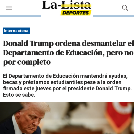
M
M
e
o
n
s
ú
t
Internacional
r
Donald Trump ordena desmantelar el
a
r
Departamento de Educación, pero no
B
por completo
ú
s
q
El Departamento de Educación mantendrá ayudas,
u
becas y préstamos estudiantiles pese a la orden
e
firmada este jueves por el presidente Donald Trump.
d
Esto se sabe.
a