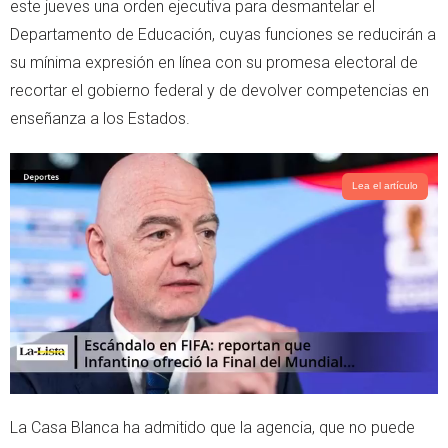
t
s
este jueves una orden ejecutiva para desmantelar el
e
a
Departamento de Educación, cuyas funciones se reducirán a
r
p
su mínima expresión en línea con su promesa electoral de
p
recortar el gobierno federal y de devolver competencias en
enseñanza a los Estados.
Lea el artículo
La Casa Blanca ha admitido que la agencia, que no puede