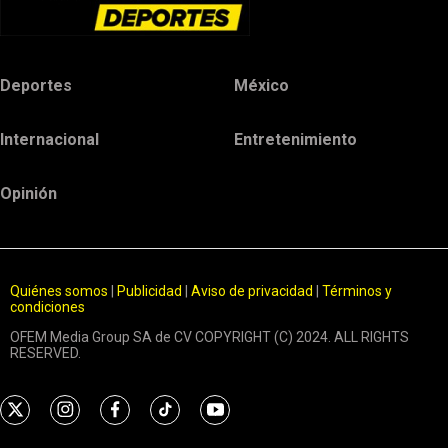
Deportes
México
Internacional
Entretenimiento
Opinión
Quiénes somos
|
Publicidad
|
Aviso de privacidad
|
Términos y
condiciones
OFEM Media Group SA de CV COPYRIGHT (C) 2024. ALL RIGHTS
RESERVED.
t
i
f
t
y
w
n
a
i
o