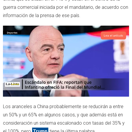
r
p
guerra comercial iniciada por el mandatario, de acuerdo con
p
información de la prensa de ese país.
Lea el artículo
Los aranceles a China probablemente se reducirán a entre
un 50% y un 65% en algunos casos, y que además está en
consideración un sistema escalonado con tasas del 35% y
el 100%, pero
Trump
tiene la última palabra.