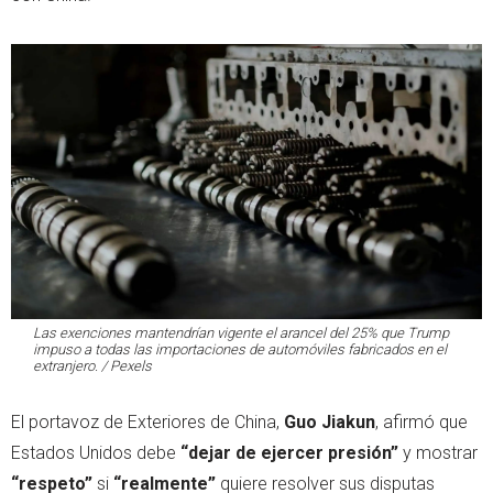
Las exenciones mantendrían vigente el arancel del 25% que Trump
impuso a todas las importaciones de automóviles fabricados en el
extranjero. / Pexels
El portavoz de Exteriores de China,
Guo Jiakun
, afirmó que
Estados Unidos debe
“dejar de ejercer presión”
y mostrar
“respeto”
si
“realmente”
quiere resolver sus disputas