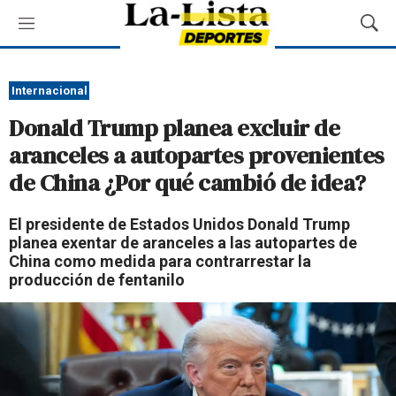
M
M
e
o
n
s
ú
t
Internacional
r
Donald Trump planea excluir de
a
r
aranceles a autopartes provenientes
B
de China ¿Por qué cambió de idea?
ú
s
q
El presidente de Estados Unidos Donald Trump
u
planea exentar de aranceles a las autopartes de
e
China como medida para contrarrestar la
d
producción de fentanilo
a