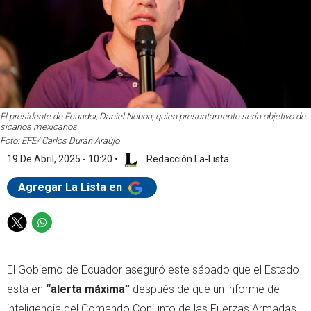
El presidente de Ecuador, Daniel Noboa, quien presuntamente sería objetivo de
sicarios mexicanos.
Foto: EFE/ Carlos Durán Araújo
19 De Abril, 2025 - 10:20
•
Redacción La-Lista
Agregar La Lista en
T
W
w
h
i
a
El Gobierno de Ecuador aseguró este sábado que el Estado
t
t
t
s
está en
“alerta máxima”
después de que un informe de
e
a
inteligencia del Comando Conjunto de las Fuerzas Armadas