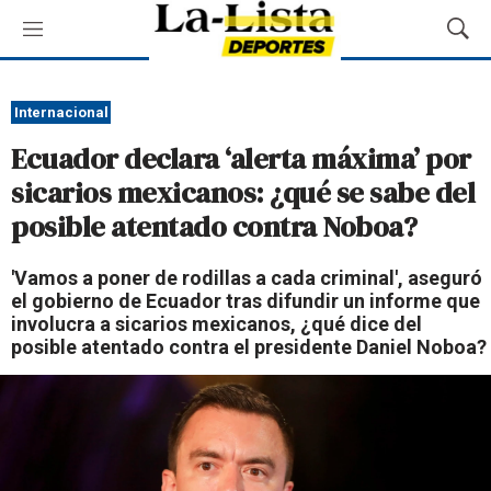
M
M
e
o
n
s
ú
t
Internacional
r
Ecuador declara ‘alerta máxima’ por
a
r
sicarios mexicanos: ¿qué se sabe del
B
posible atentado contra Noboa?
ú
s
q
'Vamos a poner de rodillas a cada criminal', aseguró
u
el gobierno de Ecuador tras difundir un informe que
e
involucra a sicarios mexicanos, ¿qué dice del
d
posible atentado contra el presidente Daniel Noboa?
a