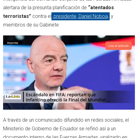
r
p
alertara de la presunta planificación de
“atentados
p
terroristas”
contra el
presidente, Daniel Noboa,
y
miembros de su Gabinete.
Lea el artículo
A través de un comunicado difundido en redes sociales, el
Ministerio de Gobierno de Ecuador se refirió así a un
documento interno de las Fuerzas Armadas, viralizado en