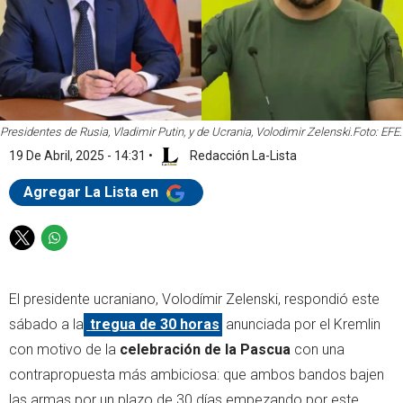
Presidentes de Rusia, Vladimir Putin, y de Ucrania, Volodimir Zelenski.
Foto: EFE.
19 De Abril, 2025 - 14:31
•
Redacción La-Lista
Agregar La Lista en
T
W
w
h
i
a
El presidente ucraniano, Volodímir Zelenski, respondió este
t
t
t
s
sábado a la
tregua de 30 horas
anunciada por el Kremlin
e
a
con motivo de la
celebración de la Pascua
con una
r
p
contrapropuesta más ambiciosa: que ambos bandos bajen
p
las armas por un plazo de 30 días empezando por este