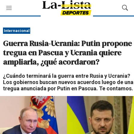
M
M
e
o
n
s
ú
t
Internacional
r
Guerra Rusia-Ucrania: Putin propone
a
r
tregua en Pascua y Ucrania quiere
B
ampliarla, ¿qué acordaron?
ú
s
q
¿Cuándo terminará la guerra entre Rusia y Ucrania?
u
Los gobiernos buscan nuevos acuerdos luego de una
e
tregua anunciada por Putin en Pascua. Te contamos.
d
a