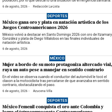
población, por lo que descartó una situación de emergencia sanitaria.
·
6 de agosto, 2026
Redacción La-Lista
DEPORTES
México gana oro y plata en natación artística de los
Juegos Centroamericanos 2026
México volvió a destacar en Santo Domingo 2026 con oro de Itzamary
González y plata de Diego Villalobos en las finales individuales de
natación artística.
6 de agosto, 2026
MÉXICO
Mujer a bordo de su moto protagoniza altercado vial,
raya un auto pese a manejar en sentido contrario
En el video se observa cuando el conductor del automóvil le tocó el
claxon a la motociclista tras percatarse de que avanzaba en sentido
contrario, obstaculizando el paso.
·
6 de agosto, 2026
Azucena Villa
DEPORTES
México Femenil conquista el oro ante Colombia y
logra el tetracampeonato Centroamericano