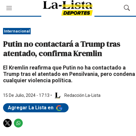
M
M
e
o
n
s
ú
t
Internacional
r
Putin no contactará a Trump tras
a
r
atentado, confirma Kremlin
B
ú
El Kremlin reafirma que Putin no ha contactado a
s
Trump tras el atentado en Pensilvania, pero condena
q
cualquier violencia política.
u
e
d
15 De Julio, 2024 - 17:13
•
Redacción La-Lista
a
Agregar La Lista en
T
W
w
h