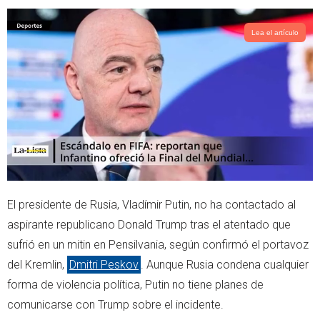
i
a
t
t
t
s
Lea el artículo
e
a
r
p
p
El presidente de Rusia, Vladímir Putin, no ha contactado al
aspirante republicano Donald Trump tras el atentado que
sufrió en un mitin en Pensilvania, según confirmó el portavoz
del Kremlin,
Dmitri Peskov
. Aunque Rusia condena cualquier
forma de violencia política, Putin no tiene planes de
comunicarse con Trump sobre el incidente.