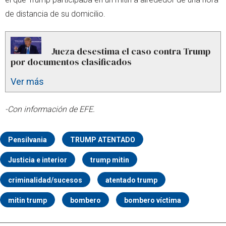
de distancia de su domicilio.
Jueza desestima el caso contra Trump
por documentos clasificados
Ver más
-Con información de EFE.
Pensilvania
TRUMP ATENTADO
Justicia e interior
trump mitin
criminalidad/sucesos
atentado trump
mitin trump
bombero
bombero víctima