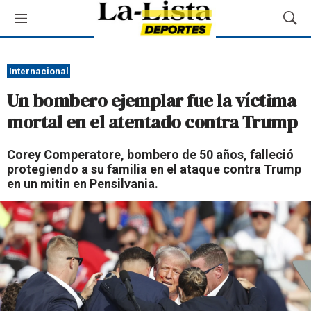
M
M
e
o
n
s
ú
t
Internacional
r
Un bombero ejemplar fue la víctima
a
r
mortal en el atentado contra Trump
B
ú
Corey Comperatore, bombero de 50 años, falleció
s
protegiendo a su familia en el ataque contra Trump
q
en un mitin en Pensilvania.
u
e
d
a