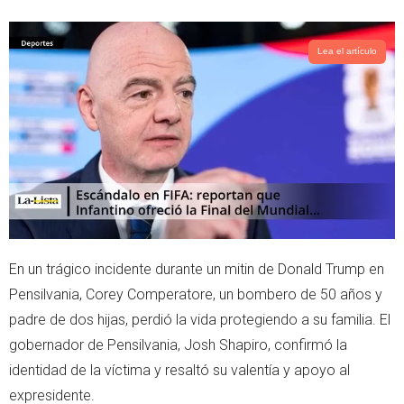
i
a
t
t
t
s
Lea el artículo
e
a
r
p
p
En un trágico incidente durante un mitin de Donald Trump en
Pensilvania, Corey Comperatore, un bombero de 50 años y
padre de dos hijas, perdió la vida protegiendo a su familia. El
gobernador de Pensilvania, Josh Shapiro, confirmó la
identidad de la víctima y resaltó su valentía y apoyo al
expresidente.