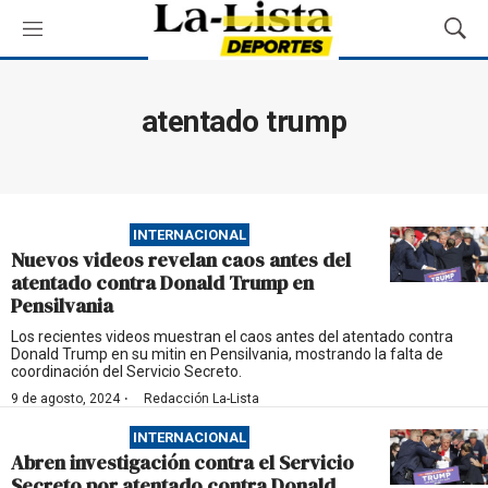
M
M
e
o
n
s
ú
t
atentado trump
r
a
r
B
ú
INTERNACIONAL
s
Nuevos videos revelan caos antes del
q
atentado contra Donald Trump en
u
Pensilvania
e
d
Los recientes videos muestran el caos antes del atentado contra
Donald Trump en su mitin en Pensilvania, mostrando la falta de
a
coordinación del Servicio Secreto.
·
9 de agosto, 2024
Redacción La-Lista
INTERNACIONAL
Abren investigación contra el Servicio
Secreto por atentado contra Donald