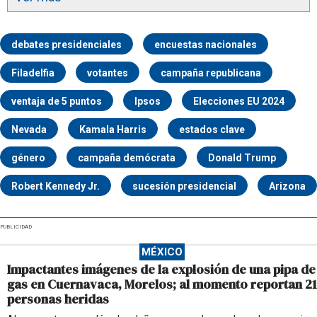
debates presidenciales
encuestas nacionales
Filadelfia
votantes
campaña republicana
ventaja de 5 puntos
Ipsos
Elecciones EU 2024
Nevada
Kamala Harris
estados clave
género
campaña demócrata
Donald Trump
Robert Kennedy Jr.
sucesión presidencial
Arizona
PUBLICIDAD
MÉXICO
Impactantes imágenes de la explosión de una pipa de
gas en Cuernavaca, Morelos; al momento reportan 21
personas heridas