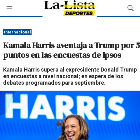
M
M
e
o
n
s
ú
t
Internacional
r
Kamala Harris aventaja a Trump por 5
a
r
puntos en las encuestas de Ipsos
B
ú
Kamala Harris supera al expresidente Donald Trump
s
en encuestas a nivel nacional; en espera de los
q
debates programados para septiembre.
u
e
d
a