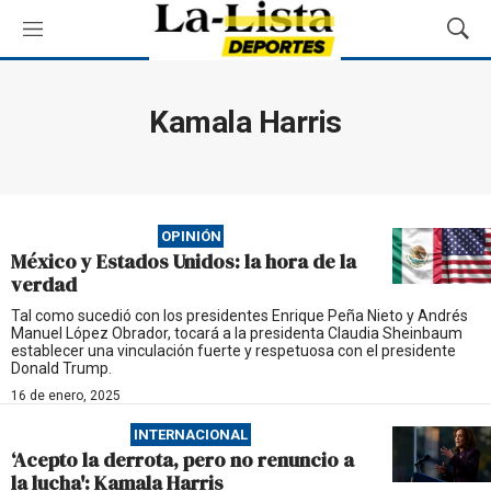
M
M
e
o
n
s
ú
t
Kamala Harris
r
a
r
B
ú
OPINIÓN
s
México y Estados Unidos: la hora de la
q
verdad
u
e
Tal como sucedió con los presidentes Enrique Peña Nieto y Andrés
Manuel López Obrador, tocará a la presidenta Claudia Sheinbaum
d
establecer una vinculación fuerte y respetuosa con el presidente
a
Donald Trump.
16 de enero, 2025
INTERNACIONAL
‘Acepto la derrota, pero no renuncio a
la lucha': Kamala Harris