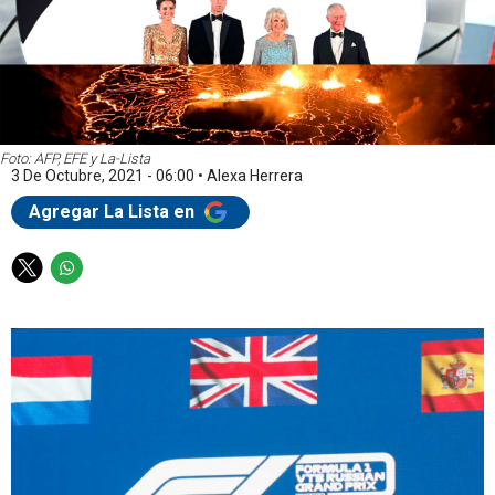
Foto: AFP, EFE y La-Lista
3 De Octubre, 2021 - 06:00
•
Alexa Herrera
Agregar La Lista en
T
W
w
h
i
a
t
t
t
s
e
a
r
p
p