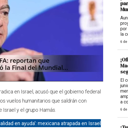
par
Mu
Aun
pro
por
la 
6 de
¡Of
Mad
seg
El 
jun
mer
adica en Israel, acusó que el gobierno federal
amp
los vuelos humanitarios que saldrán con
a c
e Israel y el grupo Hamás.
6 de
alidad en ayuda’: mexicana atrapada en Israel
¡Tu