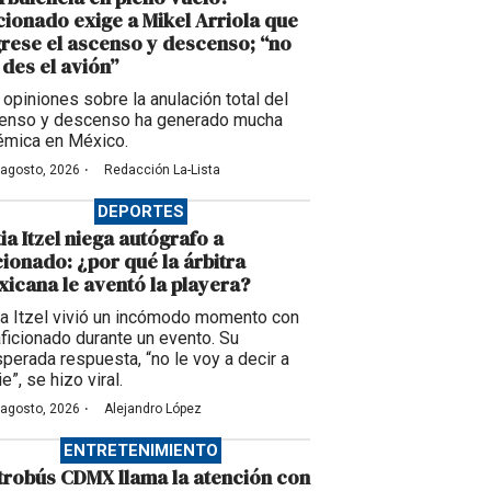
cionado exige a Mikel Arriola que
rese el ascenso y descenso; “no
des el avión”
 opiniones sobre la anulación total del
enso y descenso ha generado mucha
émica en México.
·
 agosto, 2026
Redacción La-Lista
DEPORTES
ia Itzel niega autógrafo a
cionado: ¿por qué la árbitra
icana le aventó la playera?
ia Itzel vivió un incómodo momento con
aficionado durante un evento. Su
sperada respuesta, “no le voy a decir a
e”, se hizo viral.
·
 agosto, 2026
Alejandro López
ENTRETENIMIENTO
robús CDMX llama la atención con