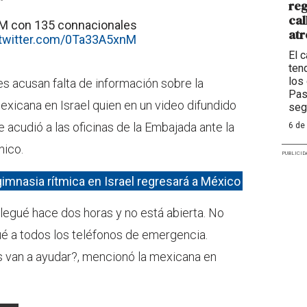
reg
cal
 FAM con 135 connacionales
atr
.twitter.com/0Ta33A5xnM
El c
ten
los
es acusan falta de información sobre la
Pas
exicana en Israel quien en un video difundido
seg
e acudió a las oficinas de la Embajada ante la
6 de
nico.
PUBLICID
imnasia rítmica en Israel regresará a México
egué hace dos horas y no está abierta. No
ué a todos los teléfonos de emergencia.
s van a ayudar?, mencionó la mexicana en