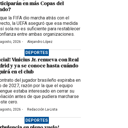
ticiparán en más Copas del
ndo?
que la FIFA dio marcha atrás con el
yecto, la UEFA aseguró que esa medida
 sí sola no es suficiente para restablecer
confianza entre ambas organizaciones.
·
 agosto, 2026
Alejandro López
DEPORTES
icial! Vinicius Jr. renueva con Real
rid y ya se conoce hasta cuándo
uirá en el club
contrato del jugador brasileño expiraba en
io de 2027, razón por la que el equipo
engue estaba interesado en cerrar su
liación antes de que pudiera marcharse
oste cero.
·
 agosto, 2026
Redacción La-Lista
DEPORTES
rbulencia en pleno vuelo!