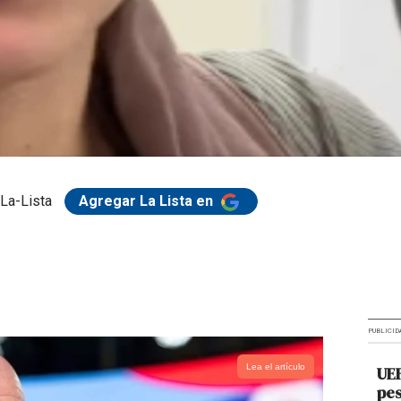
La-Lista
Agregar La Lista en
PUBLICID
Lea el artículo
UEF
pes