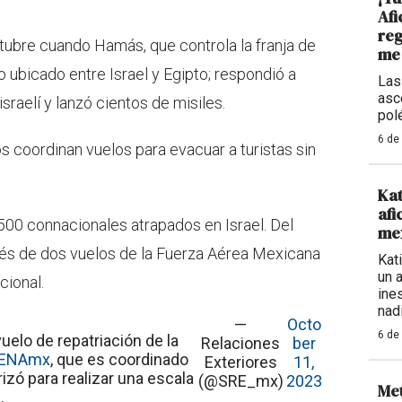
Afi
reg
octubre cuando Hamás, que controla la franja de
me 
no ubicado entre Israel y Egipto; respondió a
Las
asc
sraelí y lanzó cientos de misiles.
pol
6 de
s coordinan vuelos para evacuar a turistas sin
Kat
afi
500 connacionales atrapados en Israel. Del
mex
ravés de dos vuelos de la Fuerza Aérea Mexicana
Kat
un 
cional.
ine
nadi
—
Octo
6 de
vuelo de repatriación de la
Relaciones
ber
ENAmx
, que es coordinado
Exteriores
11,
rrizó para realizar una escala
(@SRE_mx)
2023
Met
.