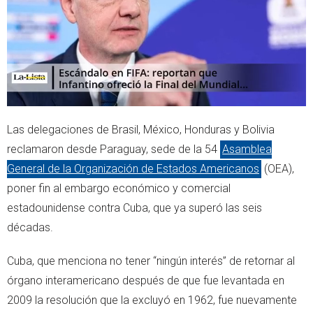
p
Las delegaciones de Brasil, México, Honduras y Bolivia
reclamaron desde Paraguay, sede de la 54
Asamblea
General de la Organización de Estados Americanos
(OEA),
poner fin al embargo económico y comercial
estadounidense contra Cuba, que ya superó las seis
décadas.
Cuba, que menciona no tener “ningún interés” de retornar al
órgano interamericano después de que fue levantada en
2009 la resolución que la excluyó en 1962, fue nuevamente