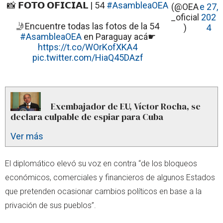
📸 𝗙𝗢𝗧𝗢 𝗢𝗙𝗜𝗖𝗜𝗔𝗟 | 54
#AsambleaOEA
(@OEA
e 27,
_oficial
202
🤳Encuentre todas las fotos de la 54
)
4
#AsambleaOEA
en Paraguay acá☛
https://t.co/WOrKofXKA4
pic.twitter.com/HiaQ45DAzf
Exembajador de EU, Víctor Rocha, se
declara culpable de espiar para Cuba
Ver más
El diplomático elevó su voz en contra “de los bloqueos
económicos, comerciales y financieros de algunos Estados
que pretenden ocasionar cambios políticos en base a la
privación de sus pueblos”.