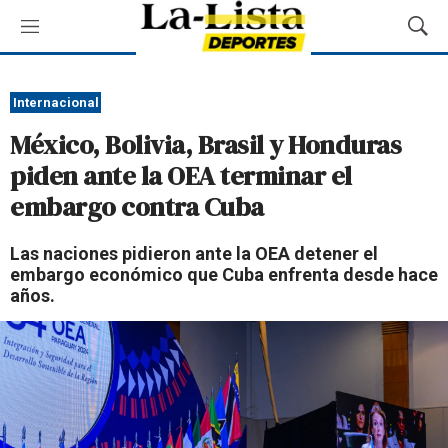
M
M
e
o
n
s
ú
t
Internacional
r
México, Bolivia, Brasil y Honduras
a
r
piden ante la OEA terminar el
B
embargo contra Cuba
ú
s
q
Las naciones pidieron ante la OEA detener el
u
embargo económico que Cuba enfrenta desde hace
e
años.
d
a