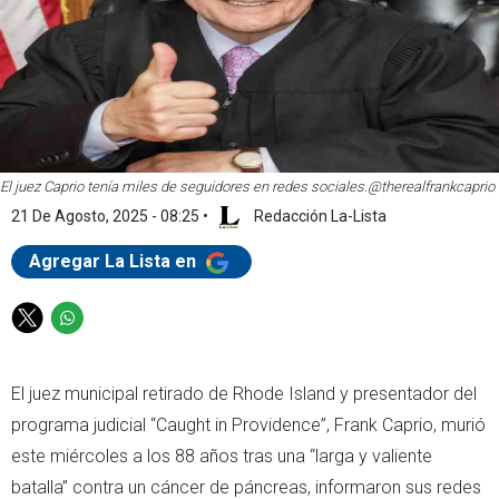
El juez Caprio tenía miles de seguidores en redes sociales.
@therealfrankcaprio
21 De Agosto, 2025 - 08:25
•
Redacción La-Lista
Agregar La Lista en
T
W
w
h
i
a
El juez municipal retirado de Rhode Island y presentador del
t
t
t
s
programa judicial “Caught in Providence”, Frank Caprio, murió
e
a
este miércoles a los 88 años tras una “larga y valiente
r
p
batalla” contra un cáncer de páncreas, informaron sus redes
p