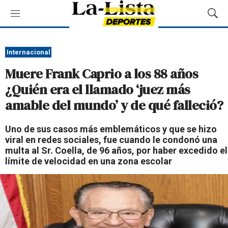
M
M
e
o
n
s
ú
t
Internacional
r
Muere Frank Caprio a los 88 años
a
r
¿Quién era el llamado ‘juez más
B
amable del mundo’ y de qué falleció?
ú
s
q
Uno de sus casos más emblemáticos y que se hizo
u
viral en redes sociales, fue cuando le condonó una
e
multa al Sr. Coella, de 96 años, por haber excedido el
d
límite de velocidad en una zona escolar
a