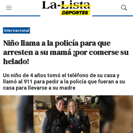
M
M
e
o
n
s
ú
t
Internacional
r
Niño llama a la policía para que
a
r
arresten a su mamá ¡por comerse su
B
helado!
ú
s
q
Un niño de 4 años tomó el teléfono de su casa y
u
llamó al 911 para pedir a la policía que fueran a su
e
casa para llevarse a su madre
d
a