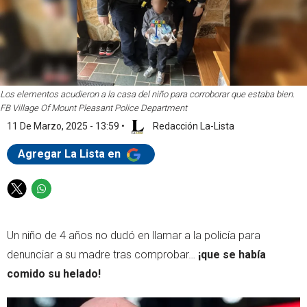
Los elementos acudieron a la casa del niño para corroborar que estaba bien.
FB Village Of Mount Pleasant Police Department
11 De Marzo, 2025 - 13:59
•
Redacción La-Lista
Agregar La Lista en
T
W
w
h
i
a
Un niño de 4 años no dudó en llamar a la policía para
t
t
t
s
denunciar a su madre tras comprobar…
¡que se había
e
a
comido su helado!
r
p
p