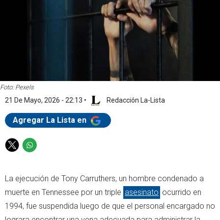
Foto: Pexels
21 De Mayo, 2026 - 22:13
•
Redacción La-Lista
Agregar La Lista en
T
W
w
h
i
a
La ejecución de Tony Carruthers, un hombre condenado a
t
t
t
s
muerte en Tennessee por un triple
asesinato
ocurrido en
e
a
1994, fue suspendida luego de que el personal encargado no
r
p
lograra encontrar una vena adecuada para administrar la