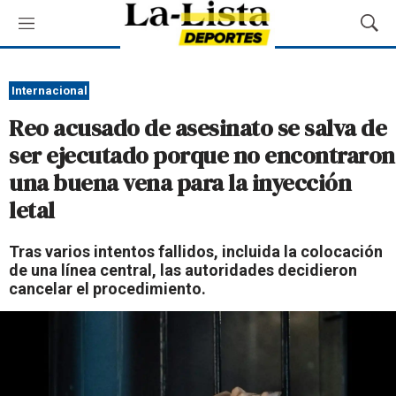
M
M
e
o
n
s
ú
t
Internacional
r
Reo acusado de asesinato se salva de
a
r
ser ejecutado porque no encontraron
B
una buena vena para la inyección
ú
s
letal
q
u
Tras varios intentos fallidos, incluida la colocación
e
de una línea central, las autoridades decidieron
d
cancelar el procedimiento.
a