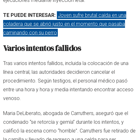
ejecuciones mediante inyección letal.
TE PUEDE INTERESAR:
Joven sufre brutal caída en una
coladera que se abrió justo en el momento que pasaba
caminando con su perro
Varios intentos fallidos
Tras varios intentos fallidos, incluida la colocación de una
línea central, las autoridades decidieron cancelar el
procedimiento. Según testigos, el personal médico pasó
entre una hora y hora y media intentando encontrar acceso
venoso.
Maria DeLiberato, abogada de Carruthers, aseguró que el
condenado “se retorcía y gemía” durante los intentos, y
calificó la escena como “horrible”. Carruthers fue retirado de
la camilla y llevado de regreso a una celda para ser