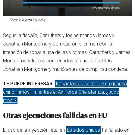
Foto: X Alerta Mundial
Según la fiscalía, Carruthers y los hermanos James y
Jonathan Montgomery cometieron el crimen con la
intención de robar a una de las víctimas. Carruthers y James
Montgomery fueron condenados a muerte en 1996.
Jonathan Montgomery murió antes de cumplir su condena.
TE PUEDE INTERESAR:
Impactante escena de un guardia
chino ‘inmóvil’ mientras el Air Force One aterriza, ¿pudo
morir?
Otras ejecuciones fallidas en EU
El uso de la inyección letal en
Estados Unidos
ha fallado en