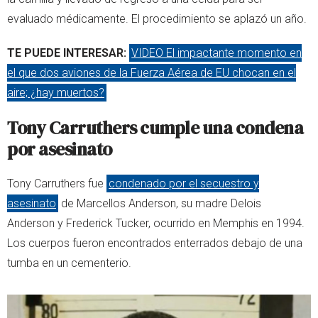
evaluado médicamente. El procedimiento se aplazó un año.
TE PUEDE INTERESAR:
VIDEO El impactante momento en
el que dos aviones de la Fuerza Aérea de EU chocan en el
aire; ¿hay muertos?
Tony Carruthers cumple una condena
por asesinato
Tony Carruthers fue
condenado por el secuestro y
asesinato
de Marcellos Anderson, su madre Delois
Anderson y Frederick Tucker, ocurrido en Memphis en 1994.
Los cuerpos fueron encontrados enterrados debajo de una
tumba en un cementerio.