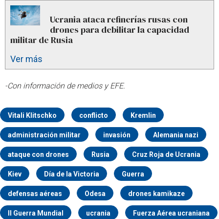
Ucrania ataca refinerías rusas con
drones para debilitar la capacidad
militar de Rusia
Ver más
-Con información de medios y EFE.
Vitali Klitschko
conflicto
Kremlin
administración militar
invasión
Alemania nazi
ataque con drones
Rusia
Cruz Roja de Ucrania
Kiev
Día de la Victoria
Guerra
defensas aéreas
Odesa
drones kamikaze
II Guerra Mundial
ucrania
Fuerza Aérea ucraniana