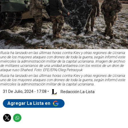
Rusia ha lanzado en las últimas horas contra Kiev y otras regiones de Ucrania
uno de los mayores ataques con drones de toda la guerra, según informó este
miércoles la administración militar de la capital ucraniana. Imagen de archivo
de militares ucranianos de una unidad antiaérea con los restos de un dron de
ataque ruso Shahed. Foto: EFE/EPA/Oleg Petrasyuk
Rusia ha lanzado en las últimas horas contra Kiev y otras regiones de Ucrania
uno de los mayores ataques con drones de toda la guerra, según informó este
miércoles la administración militar de la capital ucraniana.
31 De Julio, 2024 - 17:08
•
Redacción La-Lista
Agregar La Lista en
T
W
w
h