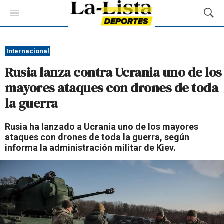
M
M
e
o
n
s
ú
t
Internacional
r
Rusia lanza contra Ucrania uno de los
a
r
mayores ataques con drones de toda
B
la guerra
ú
s
q
Rusia ha lanzado a Ucrania uno de los mayores
u
ataques con drones de toda la guerra, según
e
informa la administración militar de Kiev.
d
a