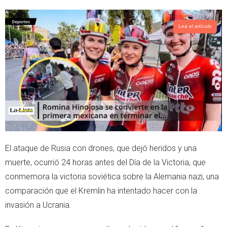
i
a
t
t
t
s
Lea el artículo
e
a
r
p
p
El ataque de Rusia con drones, que dejó heridos y una
muerte, ocurrió 24 horas antes del Día de la Victoria, que
conmemora la victoria soviética sobre la Alemania nazi, una
comparación que el Kremlin ha intentado hacer con la
invasión a Ucrania.