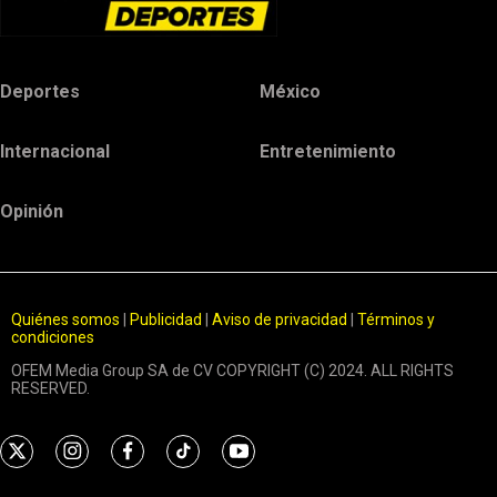
Deportes
México
Internacional
Entretenimiento
Opinión
Quiénes somos
|
Publicidad
|
Aviso de privacidad
|
Términos y
condiciones
OFEM Media Group SA de CV COPYRIGHT (C) 2024. ALL RIGHTS
RESERVED.
t
i
f
t
y
w
n
a
i
o