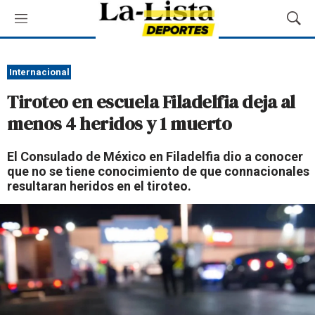
M
M
e
o
n
s
ú
t
Internacional
r
Tiroteo en escuela Filadelfia deja al
a
r
menos 4 heridos y 1 muerto
B
ú
El Consulado de México en Filadelfia dio a conocer
s
que no se tiene conocimiento de que connacionales
q
resultaran heridos en el tiroteo.
u
e
d
a