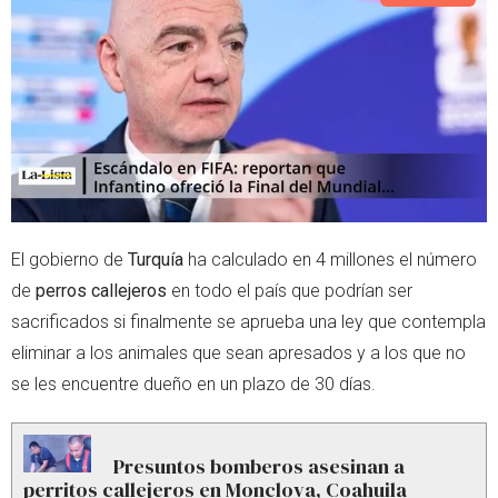
e
a
r
p
p
El gobierno de
Turquía
ha calculado en 4 millones el número
de
perros callejeros
en todo el país que podrían ser
sacrificados si finalmente se aprueba una ley que contempla
eliminar a los animales que sean apresados y a los que no
se les encuentre dueño en un plazo de 30 días.
Presuntos bomberos asesinan a
perritos callejeros en Monclova, Coahuila