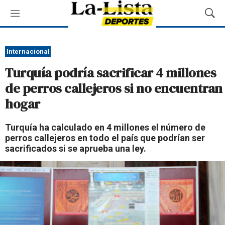
M
M
e
o
n
s
ú
t
Internacional
r
Turquía podría sacrificar 4 millones
a
r
de perros callejeros si no encuentran
B
hogar
ú
s
q
Turquía ha calculado en 4 millones el número de
u
perros callejeros en todo el país que podrían ser
e
sacrificados si se aprueba una ley.
d
a