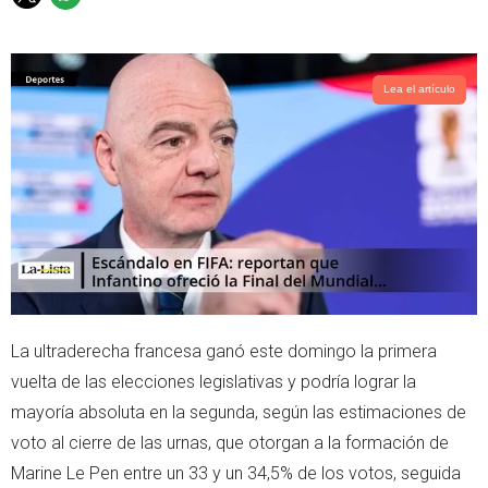
T
W
w
h
i
a
t
t
t
s
Lea el artículo
e
a
r
p
p
La ultraderecha francesa ganó este domingo la primera
vuelta de las elecciones legislativas y podría lograr la
mayoría absoluta en la segunda, según las estimaciones de
voto al cierre de las urnas, que otorgan a la formación de
Marine Le Pen entre un 33 y un 34,5% de los votos, seguida