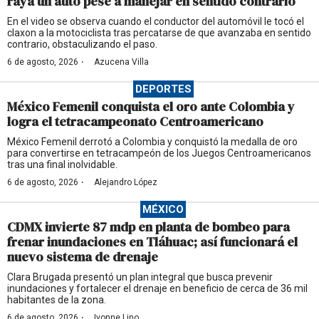
raya un auto pese a manejar en sentido contrario
En el video se observa cuando el conductor del automóvil le tocó el
claxon a la motociclista tras percatarse de que avanzaba en sentido
contrario, obstaculizando el paso.
·
6 de agosto, 2026
Azucena Villa
DEPORTES
México Femenil conquista el oro ante Colombia y
logra el tetracampeonato Centroamericano
México Femenil derrotó a Colombia y conquistó la medalla de oro
para convertirse en tetracampeón de los Juegos Centroamericanos
tras una final inolvidable.
·
6 de agosto, 2026
Alejandro López
MÉXICO
CDMX invierte 87 mdp en planta de bombeo para
frenar inundaciones en Tláhuac; así funcionará el
nuevo sistema de drenaje
Clara Brugada presentó un plan integral que busca prevenir
inundaciones y fortalecer el drenaje en beneficio de cerca de 36 mil
habitantes de la zona.
·
6 de agosto, 2026
Ivonne Lino