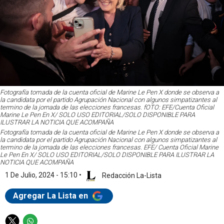
Fotografía tomada de la cuenta oficial de Marine Le Pen X donde se observa a
la candidata por el partido Agrupación Nacional con algunos simpatizantes al
termino de la jornada de las elecciones francesas. fOTO: EFE/Cuenta Oficial
Marine Le Pen En X/ SOLO USO EDITORIAL/SOLO DISPONIBLE PARA
ILUSTRAR LA NOTICIA QUE ACOMPAÑA
Fotografía tomada de la cuenta oficial de Marine Le Pen X donde se observa a
la candidata por el partido Agrupación Nacional con algunos simpatizantes al
termino de la jornada de las elecciones francesas. EFE/ Cuenta Oficial Marine
Le Pen En X/ SOLO USO EDITORIAL/SOLO DISPONIBLE PARA ILUSTRAR LA
NOTICIA QUE ACOMPAÑA
1 De Julio, 2024 - 15:10
•
Redacción La-Lista
Agregar La Lista en