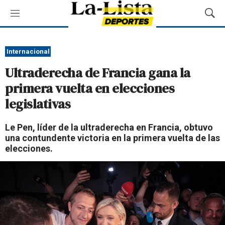
M
M
e
o
n
s
ú
t
Internacional
r
Ultraderecha de Francia gana la
a
r
primera vuelta en elecciones
B
legislativas
ú
s
q
Le Pen, líder de la ultraderecha en Francia, obtuvo
u
una contundente victoria en la primera vuelta de las
e
elecciones.
d
a