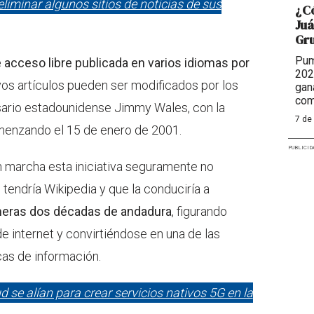
liminar algunos sitios de noticias de sus
¿Có
Juá
Gr
Pum
e acceso libre publicada en varios idiomas por
202
yos artículos pueden ser modificados por los
gan
com
sario estadounidense Jimmy Wales, con la
7 de
omenzando el 15 de enero de 2001.
PUBLICID
 marcha esta iniciativa seguramente no
 tendría Wikipedia y que la conduciría a
meras dos décadas de andadura
, figurando
de internet y convirtiéndose en una de las
as de información.
 se alían para crear servicios nativos 5G en la