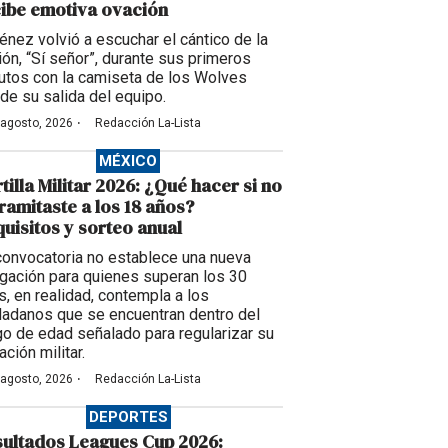
ibe emotiva ovación
énez volvió a escuchar el cántico de la
ción, “Sí señor”, durante sus primeros
utos con la camiseta de los Wolves
de su salida del equipo.
·
 agosto, 2026
Redacción La-Lista
MÉXICO
tilla Militar 2026: ¿Qué hacer si no
tramitaste a los 18 años?
uisitos y sorteo anual
convocatoria no establece una nueva
igación para quienes superan los 30
s, en realidad, contempla a los
dadanos que se encuentran dentro del
go de edad señalado para regularizar su
ación militar.
·
 agosto, 2026
Redacción La-Lista
DEPORTES
ultados Leagues Cup 2026: