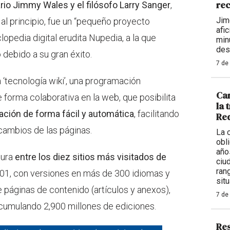
rec
io Jimmy Wales y el filósofo Larry Sanger
,
Jim
al principio, fue un “pequeño proyecto
afi
lopedia digital erudita Nupedia, a la que
min
des
debido a su gran éxito.
7 de
a ‘tecnología wiki’, una programación
Car
 forma colaborativa en la web, que posibilita
la 
rmación de forma fácil y automática
, facilitando
Req
cambios de las páginas.
La 
obl
año
gura
entre los diez sitios más visitados de
ciu
ran
001, con versiones en más de 300 idiomas y
situ
 páginas de contenido (artículos y anexos),
7 de
cumulando 2,900 millones de ediciones.
Res