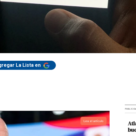
gregar La Lista en
PUBLICID
Lea el artículo
Atl
bue