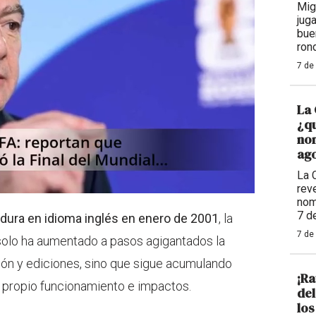
Mig
jug
bue
ron
7 de
La 
¿qu
nom
ago
La 
reve
nom
7 d
ura en idioma inglés en enero de 2001
, la
7 de
 solo ha aumentado a pasos agigantados la
ión y ediciones, sino que sigue acumulando
¡Ra
 propio funcionamiento e impactos.
de
los