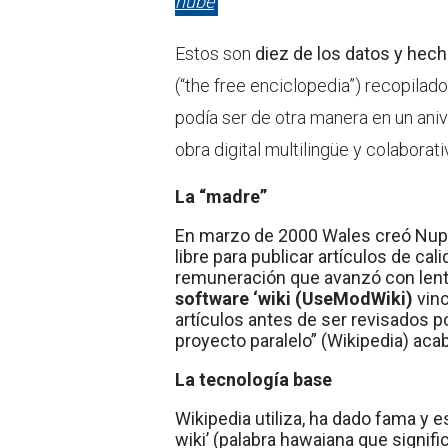
nube
Estos son
diez de los datos y hech
(“the free enciclopedia”) recopila
podía ser de otra manera en un aniv
obra digital multilingüe y colabora
La “madre”
En marzo de 2000 Wales creó Nupe
libre para publicar artículos de cal
remuneración que avanzó con lenti
software ‘wiki (UseModWiki)
vinc
artículos antes de ser revisados p
proyecto paralelo” (Wikipedia) aca
La tecnología base
Wikipedia utiliza, ha dado fama y 
wiki’ (palabra hawaiana que signifi