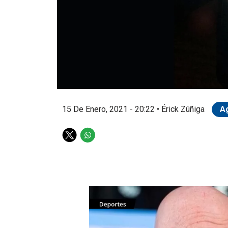
15 De Enero, 2021 - 20:22
•
Érick Zúñiga
A
T
W
w
h
i
a
t
t
t
s
e
a
r
p
p