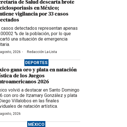
retaría de Salud descarta brote
ciclosporiasis en México;
tiene vigilancia por 33 casos
tectados
 casos detectados representan apenas
0.00002 % de la población, por lo que
cartó una situación de emergencia
taria.
·
 agosto, 2026
Redacción La-Lista
DEPORTES
ico gana oro y plata en natación
ística de los Juegos
ntroamericanos 2026
ico volvió a destacar en Santo Domingo
6 con oro de Itzamary González y plata
Diego Villalobos en las finales
viduales de natación artística.
 agosto, 2026
MÉXICO