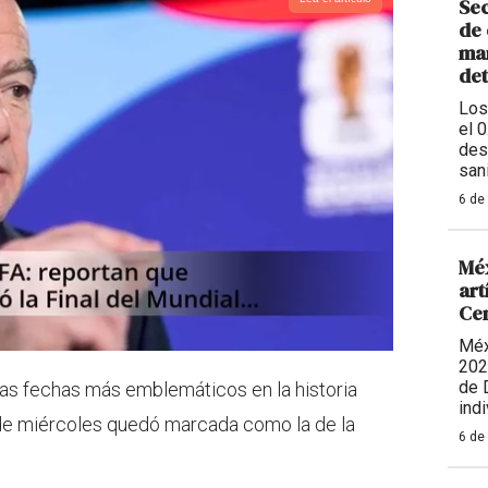
Sec
de 
man
de
Los
el 
des
sani
6 de
Méx
art
Ce
Méx
202
de 
las fechas más emblemáticos en la historia
indi
 de miércoles quedó marcada como la de la
6 de