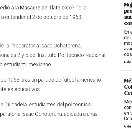
Muj
edió a la
Masacre de Tlatelolco
? Te lo
pro
aut
a entender el 2 de octubre de 1968.
con
En 
del 
mot
e la Preparatoria Isaac Ochoterena,
ava
obs
onales 2 y 5 del Instituto Politécnico Nacional
6 de
o estudiantil mexicano.
o de 1968, tras un partido de futbol americano
Méx
Col
nteles educativos.
Ce
Méx
a Ciudadela, estudiantes del politécnico
con
en 
eparatoria Isaac Ochoterena, ubicada a unas
Cen
6 de