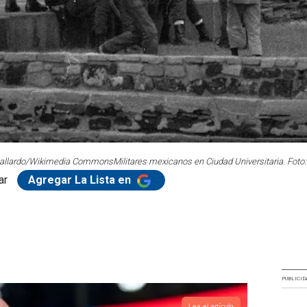
r Gallardo/Wikimedia Commons
Militares mexicanos en Ciudad Universitaria. Fo
ar
Agregar La Lista en
PUBLICID
Lea el artículo