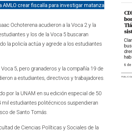
a AMLO crear fiscalía para investigar matanza
CDM
bom
Tlá
saac Ochoterena acudieron a la Voca 2 y la
sis
studiantes y los de la Voca 5 buscaran
Cla
 la policía actúa y agrede a los estudiantes
bus
dre
hab
6 de
a Voca 5, pero granaderos y la compañía 19 de
dieron a estudiantes, directivos y trabajadores.
PUBLICID
ado por la UNAM en su edición especial de 50
4 mil estudiantes politécnicos suspendieran
Casco de Santo Tomás.
cultad de Ciencias Políticas y Sociales de la