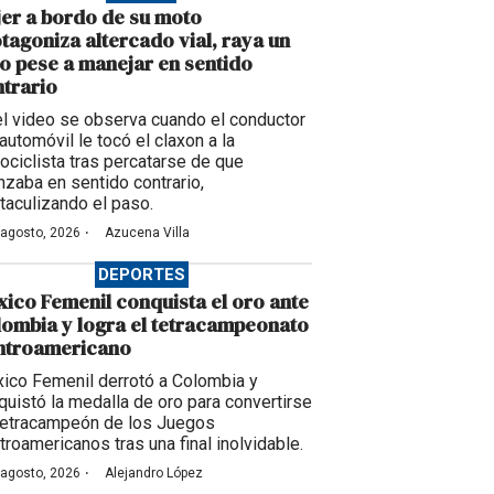
er a bordo de su moto
tagoniza altercado vial, raya un
o pese a manejar en sentido
trario
el video se observa cuando el conductor
automóvil le tocó el claxon a la
ociclista tras percatarse de que
nzaba en sentido contrario,
taculizando el paso.
·
 agosto, 2026
Azucena Villa
DEPORTES
ico Femenil conquista el oro ante
ombia y logra el tetracampeonato
ntroamericano
ico Femenil derrotó a Colombia y
quistó la medalla de oro para convertirse
tetracampeón de los Juegos
troamericanos tras una final inolvidable.
·
 agosto, 2026
Alejandro López