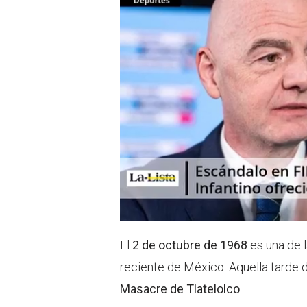
r
p
p
El
2 de octubre
de 1968
es una de 
reciente de México. Aquella tarde
Masacre de Tlatelolco
.