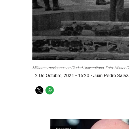
Militares mexicanos en Ciudad Universitaria. Foto: Hécto
2 De Octubre, 2021 - 15:20
•
Juan Pedro Salaz
T
W
w
h
i
a
t
t
t
s
e
a