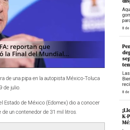
dis
Aqu
gor
par
8 de
Pen
dep
sep
ten
Las
ura de una pipa en la autopista México-Toluca
Bie
rec
 de julio.
8 de
el Estado de México (Edomex) dio a conocer
¡Ll
de un contenedor de 31 mil litros.
K-P
Méx