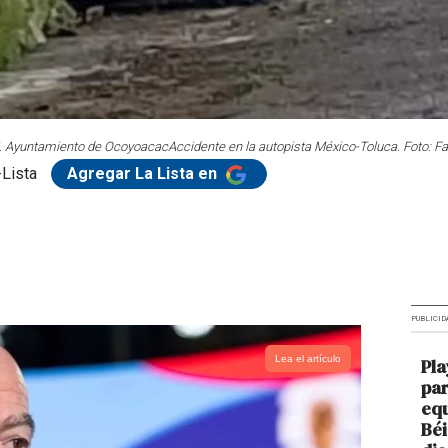
H. Ayuntamiento de Ocoyoacac
Accidente en la autopista México-Toluca. Foto:
Lista
Agregar La Lista en
PUBLICID
Lea el artículo
Pla
par
equ
Béi