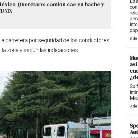
Los
México-Querétaro: camión cae en bache y
con
 CDMX
rel
per
int
pop
8 de
 la carretera por seguridad de los conductores
r la zona y seguir las indicaciones
Mue
así
cua
¿d
Su 
ínt
Mia
8 de
Sp
Aut