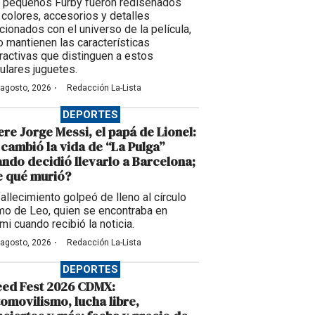
 pequeños Furby fueron rediseñados
 colores, accesorios y detalles
acionados con el universo de la película,
o mantienen las características
eractivas que distinguen a estos
ulares juguetes.
·
 agosto, 2026
Redacción La-Lista
DEPORTES
re Jorge Messi, el papá de Lionel:
 cambió la vida de “La Pulga”
ndo decidió llevarlo a Barcelona;
e qué murió?
fallecimiento golpeó de lleno al círculo
imo de Leo, quien se encontraba en
mi cuando recibió la noticia.
·
 agosto, 2026
Redacción La-Lista
DEPORTES
eed Fest 2026 CDMX:
omovilismo, lucha libre,