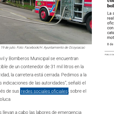
con
bol
La 
rea
ofi
con
cat
mot
8 de
 19 de julio. Foto: Facebook/H. Ayuntamiento de Ocoyoacac
PUBLICID
vil y Bomberos Municipal se encuentran
le de un contenedor de 31 mil litros en la
dad, la carretera está cerrada. Pedimos a la
as indicaciones de las autoridades”, señaló el
vés de sus
redes sociales oficiales
, sobre el
oluca.
llevan a cabo las labores de emergencia