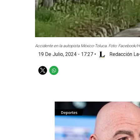
Accidente en la autopista México-Toluca. Foto: Facebook/
19 De Julio, 2024 - 17:27
•
Redacción La-
T
W
w
h
i
a
t
t
t
s
e
a
r
p
p