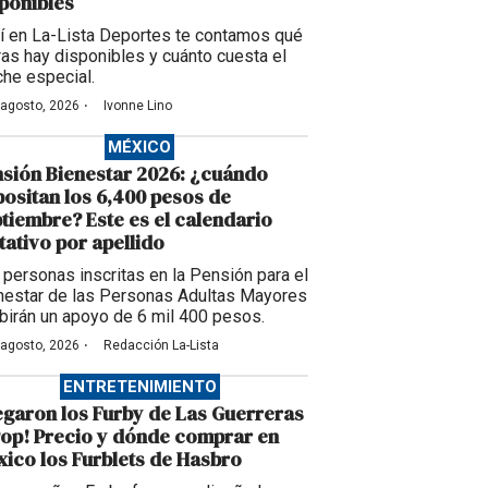
ponibles
í en La-Lista Deportes te contamos qué
ras hay disponibles y cuánto cuesta el
che especial.
·
 agosto, 2026
Ivonne Lino
MÉXICO
sión Bienestar 2026: ¿cuándo
ositan los 6,400 pesos de
tiembre? Este es el calendario
tativo por apellido
 personas inscritas en la Pensión para el
nestar de las Personas Adultas Mayores
ibirán un apoyo de 6 mil 400 pesos.
·
 agosto, 2026
Redacción La-Lista
ENTRETENIMIENTO
egaron los Furby de Las Guerreras
op! Precio y dónde comprar en
ico los Furblets de Hasbro