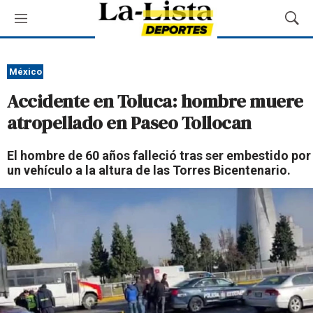
M
M
e
o
n
s
ú
t
México
r
Accidente en Toluca: hombre muere
a
r
atropellado en Paseo Tollocan
B
ú
El hombre de 60 años falleció tras ser embestido por
s
un vehículo a la altura de las Torres Bicentenario.
q
u
e
d
a