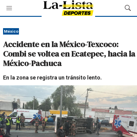
M
M
e
o
n
s
ú
t
México
r
Accidente en la México-Texcoco:
a
r
Combi se voltea en Ecatepec, hacia la
B
México-Pachuca
ú
s
q
En la zona se registra un tránsito lento.
u
e
d
a