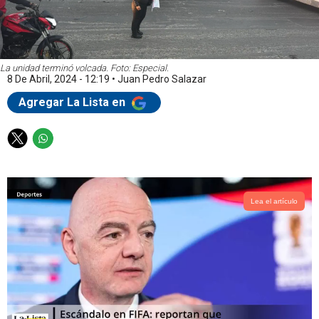
La unidad terminó volcada. Foto: Especial.
8 De Abril, 2024 - 12:19
•
Juan Pedro Salazar
Agregar La Lista en
T
W
w
h
i
a
t
t
t
s
Lea el artículo
e
a
r
p
p