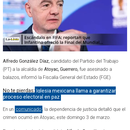
r
p
p
Alfredo González Díaz,
candidato del Partido del Trabajo
(PT) a la alcaldía de
Atoyac,
Guerrero,
fue asesinado a
balazos, informó la Fiscalía General del Estado (FGE).
No te pierdas:
Iglesia mexicana llama a garantizar
proceso electoral en paz
En un
comunicado
, la dependencia de justicia detalló que el
crimen ocurrió en Atoyac, este domingo 3 de marzo.