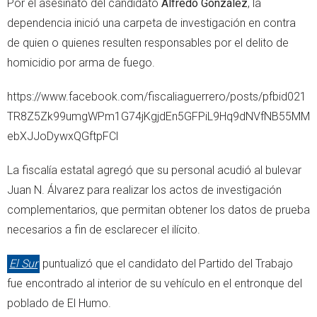
Por el asesinato del candidato
Alfredo González
, la
dependencia inició una carpeta de investigación en contra
de quien o quienes resulten responsables por el delito de
homicidio por arma de fuego.
https://www.facebook.com/fiscaliaguerrero/posts/pfbid021
TR8Z5Zk99umgWPm1G74jKgjdEn5GFPiL9Hq9dNVfNB55MM
ebXJJoDywxQGftpFCl
La fiscalía estatal agregó que su personal acudió al bulevar
Juan N. Álvarez para realizar los actos de investigación
complementarios, que permitan obtener los datos de prueba
necesarios a fin de esclarecer el ilícito.
El Sur
puntualizó que el candidato del Partido del Trabajo
fue encontrado al interior de su vehículo en el entronque del
poblado de El Humo.