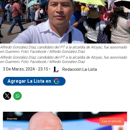
Alfredo González Díaz, candidato del PT a la alcaldía de Atoyac, fue asesinado
en Guerrero. Foto: Facebook / Alfredo González Díaz
Alfredo González Díaz, candidato del PT a la alcaldía de Atoyac, fue asesinado
en Guerrero. Foto: Facebook / Alfredo González Díaz
3 De Marzo, 2024 - 23:15
•
Redacción La-Lista
Agregar La Lista en
T
W
w
h
i
a
t
t
t
s
Lea el artículo
e
a