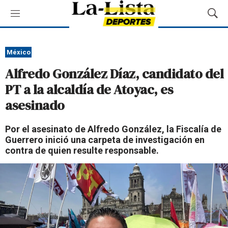
M
M
e
o
n
s
ú
t
México
r
Alfredo González Díaz, candidato del
a
r
PT a la alcaldía de Atoyac, es
B
asesinado
ú
s
q
Por el asesinato de Alfredo González, la Fiscalía de
u
Guerrero inició una carpeta de investigación en
e
contra de quien resulte responsable.
d
a