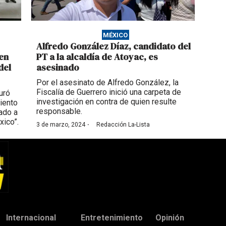
MÉXICO
Alfredo González Díaz, candidato del
en
PT a la alcaldía de Atoyac, es
del
asesinado
Por el asesinato de Alfredo González, la
Fiscalía de Guerrero inició una carpeta de
uró
investigación en contra de quien resulte
iento
responsable.
ado a
xico”.
·
3 de marzo, 2024
Redacción La-Lista
Internacional
Entretenimiento
Opinión