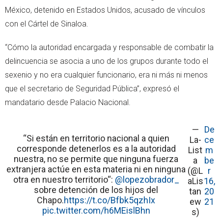
México, detenido en Estados Unidos, acusado de vínculos
con el Cártel de Sinaloa.
“Cómo la autoridad encargada y responsable de combatir la
delincuencia se asocia a uno de los grupos durante todo el
sexenio y no era cualquier funcionario, era ni más ni menos
que el secretario de Seguridad Pública”, expresó el
mandatario desde Palacio Nacional.
—
De
“Si están en territorio nacional a quien
La-
ce
corresponde detenerlos es a la autoridad
List
m
nuestra, no se permite que ninguna fuerza
a
be
extranjera actúe en esta materia ni en ninguna
(@L
r
otra en nuestro territorio“:
@lopezobrador_
aLis
16,
sobre detención de los hijos del
tan
20
Chapo.
https://t.co/Bfbk5qzhIx
ew
21
pic.twitter.com/h6MEislBhn
s)