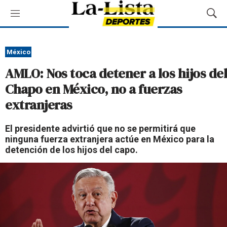
M
M
e
o
n
s
ú
t
México
r
AMLO: Nos toca detener a los hijos del
a
r
Chapo en México, no a fuerzas
B
extranjeras
ú
s
q
El presidente advirtió que no se permitirá que
u
ninguna fuerza extranjera actúe en México para la
e
detención de los hijos del capo.
d
a