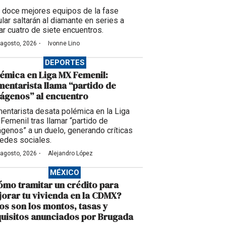
 doce mejores equipos de la fase
ular saltarán al diamante en series a
ar cuatro de siete encuentros.
·
 agosto, 2026
Ivonne Lino
DEPORTES
émica en Liga MX Femenil:
entarista llama “partido de
ágenos” al encuentro
entarista desata polémica en la Liga
Femenil tras llamar “partido de
ágenos” a un duelo, generando críticas
redes sociales.
·
 agosto, 2026
Alejandro López
MÉXICO
mo tramitar un crédito para
orar tu vivienda en la CDMX?
os son los montos, tasas y
uisitos anunciados por Brugada