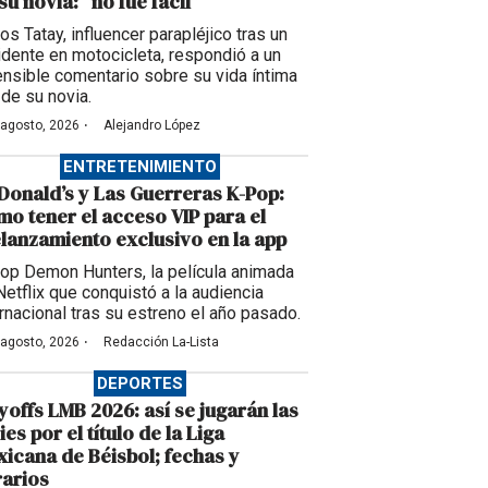
su novia: “no fue fácil”
os Tatay, influencer parapléjico tras un
idente en motocicleta, respondió a un
ensible comentario sobre su vida íntima
 de su novia.
·
 agosto, 2026
Alejandro López
ENTRETENIMIENTO
onald’s y Las Guerreras K-Pop:
o tener el acceso VIP para el
lanzamiento exclusivo en la app
op Demon Hunters, la película animada
Netflix que conquistó a la audiencia
ernacional tras su estreno el año pasado.
·
 agosto, 2026
Redacción La-Lista
DEPORTES
yoffs LMB 2026: así se jugarán las
ies por el título de la Liga
icana de Béisbol; fechas y
arios