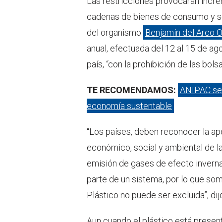
Las restricciones provocarán incre
cadenas de bienes de consumo y se
del organismo
Benjamín del Arco O
anual, efectuada del 12 al 15 de ag
país, “con la prohibición de las bol
TE RECOMENDAMOS:
ANIPAC se 
economía sustentable
“Los países, deben reconocer la apo
económico, social y ambiental de l
emisión de gases de efecto inverna
parte de un sistema, por lo que somo
Plástico no puede ser excluida”, dij
Aun cuando el plástico está presen