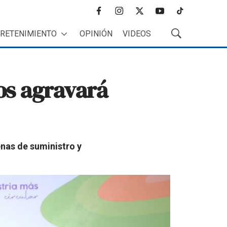
f
i
t
y
t
a
n
w
o
i
RETENIMIENTO
OPINIÓN
VIDEOS
c
s
i
u
k
M
e
t
t
t
t
o
b
a
t
u
o
s
o
g
e
b
k
t
os agravará
o
r
r
e
r
k
a
a
m
r
B
ú
s
q
enas de suministro y
u
e
d
a