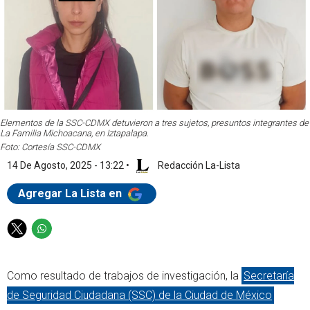
Elementos de la SSC-CDMX detuvieron a tres sujetos, presuntos integrantes de
La Familia Michoacana, en Iztapalapa.
Foto: Cortesía SSC-CDMX
14 De Agosto, 2025 - 13:22
•
Redacción La-Lista
Agregar La Lista en
T
W
w
h
i
a
Como resultado de trabajos de investigación, la
Secretaría
t
t
t
s
de Seguridad Ciudadana (SSC) de la Ciudad de México
e
a