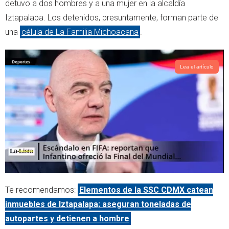
detuvo a dos hombres y a una mujer en la alcaldía
r
p
Iztapalapa. Los detenidos, presuntamente, forman parte de
p
una
célula de La Familia Michoacana
.
Lea el artículo
Te recomendamos:
Elementos de la SSC CDMX catean
inmuebles de Iztapalapa; aseguran toneladas de
autopartes y detienen a hombre