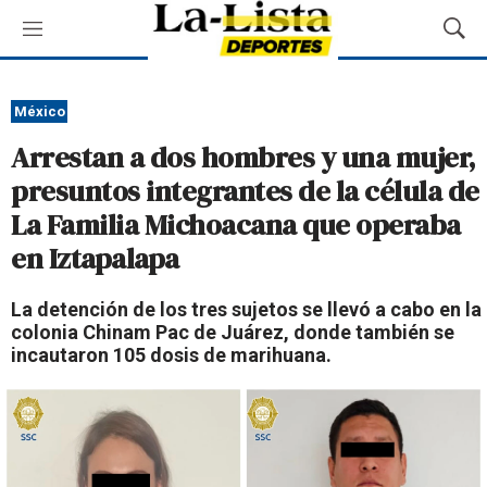
M
M
e
o
n
s
ú
t
México
r
Arrestan a dos hombres y una mujer,
a
r
presuntos integrantes de la célula de
B
La Familia Michoacana que operaba
ú
s
en Iztapalapa
q
u
La detención de los tres sujetos se llevó a cabo en la
e
colonia Chinam Pac de Juárez, donde también se
d
incautaron 105 dosis de marihuana.
a