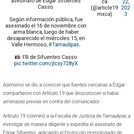
asesinato de Édgar Sifuentes
ca
22,
Casso.
(@article19
202
mxca)
3
Según información pública, fue
asesinado el 16 de noviembre con
arma blanca, luego de haber
desaparecido el miércoles 15, en
Valle Hermoso,
#Tamaulipas
.
📸: FB de Sifuentes Casso
pic.twitter.com/jlcxy728yX
Asimismo se dio a conocer que fuentes cercanas a Édgar
compartieron con Artículo 19 que desconocen si había
amenazas previas en contra del comunicador.
Artículo 19 conminó a la Fiscalía de Justicia de Tamaulipas a
investigar de manera diligente y expedita el asesinato de
Édgar Sifuentes, aplicando el Protocolo Homologado de