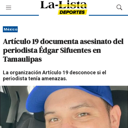
M
M
e
o
n
s
ú
t
México
r
Artículo 19 documenta asesinato del
a
r
periodista Édgar Sifuentes en
B
Tamaulipas
ú
s
q
La organización Artículo 19 desconoce si el
u
periodista tenía amenazas.
e
d
a