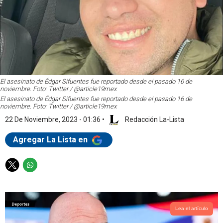
El asesinato de Édgar Sifuentes fue reportado desde el pasado 16 de
noviembre. Foto: Twitter / @article19mex
El asesinato de Édgar Sifuentes fue reportado desde el pasado 16 de
noviembre. Foto: Twitter / @article19mex
22 De Noviembre, 2023 - 01:36
•
Redacción La-Lista
Agregar La Lista en
T
W
w
h
i
a
t
t
t
s
Lea el artículo
e
a