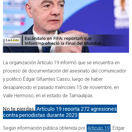
r
p
p
La organización Artículo 19 informó que se encuentra en
proceso de documentación del asesinato del comunicador
y político Édgar Sifuentes Casso, luego de haber
desaparecido el pasado miércoles 15 de noviembre, en
Valle Hermoso, en el estado de Tamaulipas.
No te pierdas:
Artículo 19 reporta 272 agresiones
contra periodistas durante 2023
Según información pública obtenida por
Artículo 19
, Édgar