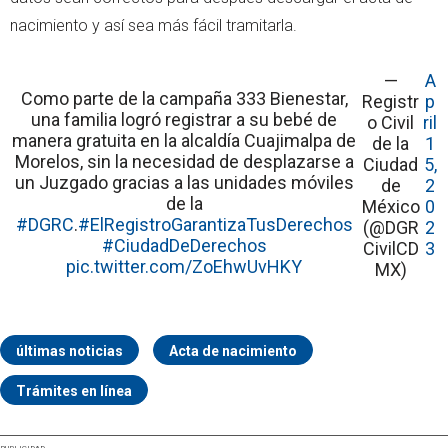
nacimiento y así sea más fácil tramitarla.
—
A
Como parte de la campaña 333 Bienestar,
Registr
p
una familia logró registrar a su bebé de
o Civil
ril
manera gratuita en la alcaldía Cuajimalpa de
de la
1
Morelos, sin la necesidad de desplazarse a
Ciudad
5,
un Juzgado gracias a las unidades móviles
de
2
de la
México
0
#DGRC
.
#ElRegistroGarantizaTusDerechos
(@DGR
2
#CiudadDeDerechos
CivilCD
3
pic.twitter.com/ZoEhwUvHKY
MX)
últimas noticias
Acta de nacimiento
Trámites en línea