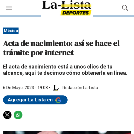
M
M
e
o
n
s
ú
t
México
r
Acta de nacimiento: así se hace el
a
r
trámite por internet
B
ú
El acta de nacimiento está a unos clics de tu
s
alcance, aquí te decimos cómo obtenerla en línea.
q
u
e
6 De Mayo, 2023 - 19:08
•
Redacción La-Lista
d
a
Agregar La Lista en
T
W
w
h
i
a