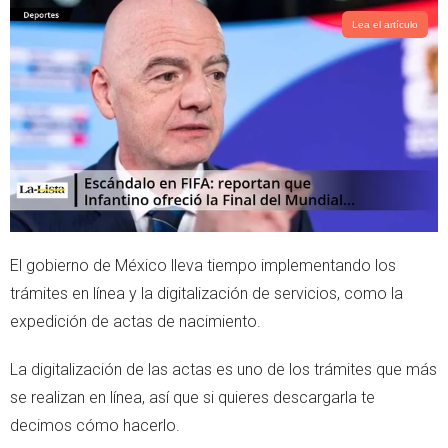
t
t
t
s
Lea el artículo
e
a
r
p
p
El gobierno de México lleva tiempo implementando los
trámites en línea y la digitalización de servicios, como la
expedición de actas de nacimiento.
La digitalización de las actas es uno de los trámites que más
se realizan en línea, así que si quieres descargarla te
decimos cómo hacerlo.