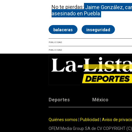
No te pierdas:
Jaime González, cand
asesinado en Puebla
balaceras
inseguridad
PUBLICIDAD
PUBLICIDAD
Deportes
México
Quiénes somos
|
Publicidad
|
Aviso de privac
OFEM Media Group SA de CV COPYRIGHT (C)