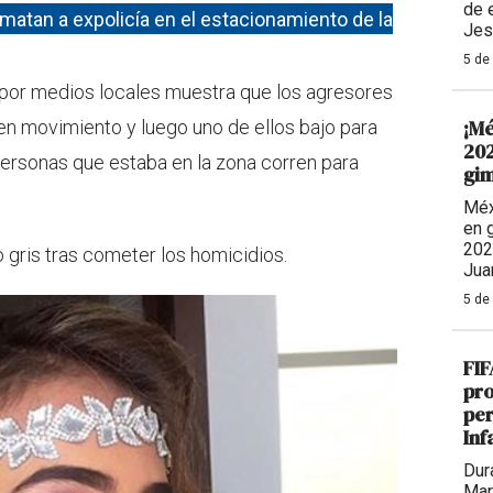
de 
matan a expolicía en el estacionamiento de la
Jes
5 de
por medios locales muestra que los agresores
¡Mé
n movimiento y luego uno de ellos bajo para
202
 personas que estaba en la zona corren para
gim
Méx
en 
202
 gris tras cometer los homicidios.
Jua
5 de
FIF
pro
per
Inf
Dur
Mar