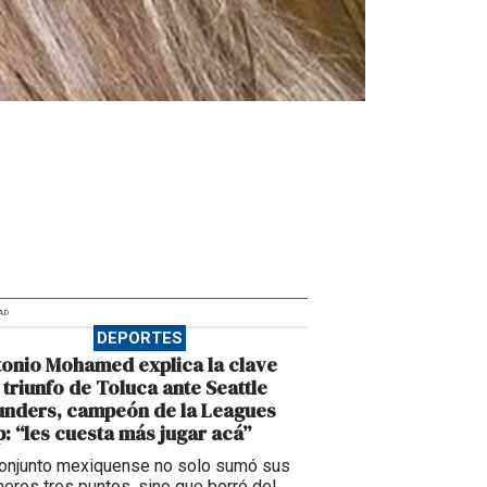
AD
DEPORTES
onio Mohamed explica la clave
 triunfo de Toluca ante Seattle
unders, campeón de la Leagues
: “les cuesta más jugar acá”
conjunto mexiquense no solo sumó sus
meros tres puntos, sino que borró del