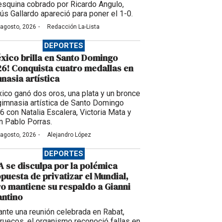
esquina cobrado por Ricardo Angulo,
ús Gallardo apareció para poner el 1-0.
·
 agosto, 2026
Redacción La-Lista
DEPORTES
xico brilla en Santo Domingo
6! Conquista cuatro medallas en
nasia artística
ico ganó dos oros, una plata y un bronce
gimnasia artística de Santo Domingo
6 con Natalia Escalera, Victoria Mata y
n Pablo Porras.
·
 agosto, 2026
Alejandro López
DEPORTES
A se disculpa por la polémica
puesta de privatizar el Mundial,
o mantiene su respaldo a Gianni
antino
ante una reunión celebrada en Rabat,
ruecos, el organismo reconoció fallas en