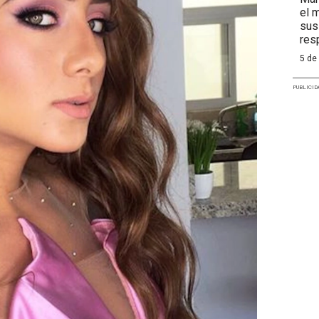
el 
sus
res
5 de
PUBLICID