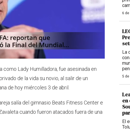
cam
6 de
LEG
Pre
set
La 
con
mun
pen
ida como Lady Humilladora, fue asesinada en
5 de
rivado de la vida su novio, al salir de un
na de hoy miércoles 3 de abril.
Lea
en 
reja salía del gimnasio Beats Fitness Center e
Sou
a Zavaleta cuando fueron atacados fuera de una
par
El 
Tolu