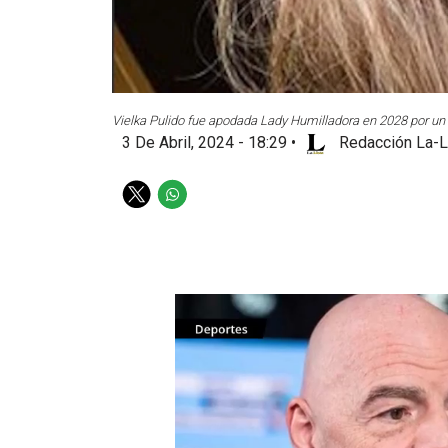
Vielka Pulido fue apodada Lady Humilladora en 2028 por un 
3 De Abril, 2024 - 18:29
•
Redacción La-L
T
W
w
h
i
a
t
t
t
s
e
a
r
p
p