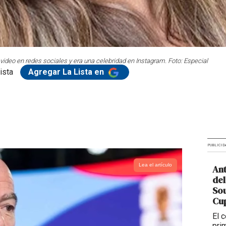
video en redes sociales y era una celebridad en Instagram. Foto: Especial
ista
Agregar La Lista en
PUBLICID
Lea el artículo
Ant
del
So
Cup
El 
pri