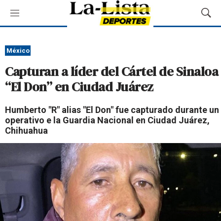
M
M
e
o
n
s
ú
t
México
r
Capturan a líder del Cártel de Sinaloa
a
r
“El Don” en Ciudad Juárez
B
ú
Humberto "R" alias "El Don" fue capturado durante un
s
operativo e la Guardia Nacional en Ciudad Juárez,
q
Chihuahua
u
e
d
a