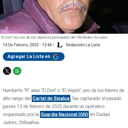
"El Don" era uno de los objetivos principales del FBI.
Redes Sociales
14 De Febrero, 2025 - 13:46
•
Redacción La-Lista
Agregar La Lista en
T
W
w
h
i
a
Humberto “R” alias “El Don” o “El Viejón”, uno de los líderes de
t
t
t
s
alto rango del
Cartel de Sinaloa
, fue capturado el pasado
e
a
jueves 13 de febrero de 2025 durante un operativo
r
p
orquestado por la
Guardia Nacional (GN)
en Ciudad
p
Juárez, Chihuahua.