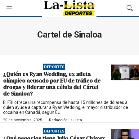
M
M
e
o
n
s
ú
t
Cartel de Sinaloa
r
a
r
B
ú
DEPORTES
s
¿Quién es Ryan Wedding, ex atleta
q
olímpico acusado por EU de tráfico de
u
drogas y liderar una célula del Cártel
e
de Sinaloa?
d
a
El FBI ofrece una recompensa de hasta 15 millones de dólares a
quien ayude a capturar a Ryan Wedding, el mayor distribuidor de
cocaína en Canadá, según EU
·
20 de noviembre, 2025
Redacción La-Lista
DEPORTES
¿Qué negocios tiene Julio César Chávez