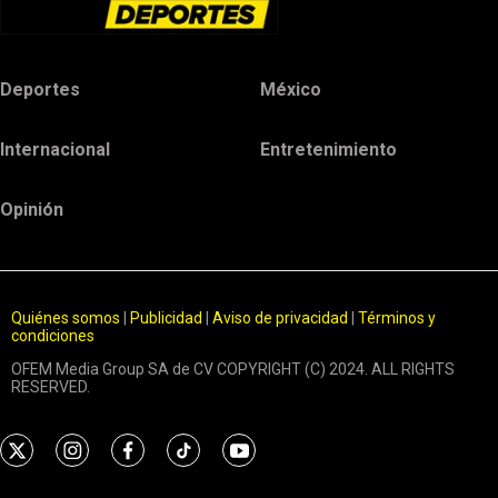
Deportes
México
Internacional
Entretenimiento
Opinión
Quiénes somos
|
Publicidad
|
Aviso de privacidad
|
Términos y
condiciones
OFEM Media Group SA de CV COPYRIGHT (C) 2024. ALL RIGHTS
RESERVED.
t
i
f
t
y
w
n
a
i
o