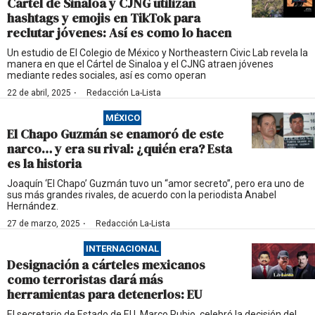
Cártel de Sinaloa y CJNG utilizan
hashtags y emojis en TikTok para
reclutar jóvenes: Así es como lo hacen
Un estudio de El Colegio de México y Northeastern Civic Lab revela la
manera en que el Cártel de Sinaloa y el CJNG atraen jóvenes
mediante redes sociales, así es como operan
·
22 de abril, 2025
Redacción La-Lista
MÉXICO
El Chapo Guzmán se enamoró de este
narco… y era su rival: ¿quién era? Esta
es la historia
Joaquín ‘El Chapo’ Guzmán tuvo un “amor secreto”, pero era uno de
sus más grandes rivales, de acuerdo con la periodista Anabel
Hernández.
·
27 de marzo, 2025
Redacción La-Lista
INTERNACIONAL
Designación a cárteles mexicanos
como terroristas dará más
herramientas para detenerlos: EU
El secretario de Estado de EU, Marco Rubio, celebró la decisión del