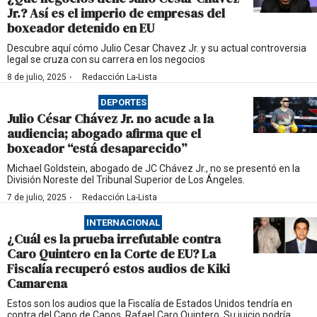
Jr.? Así es el imperio de empresas del
boxeador detenido en EU
Descubre aquí cómo Julio Cesar Chavez Jr. y su actual controversia
legal se cruza con su carrera en los negocios
·
8 de julio, 2025
Redacción La-Lista
DEPORTES
Julio César Chávez Jr. no acude a la
audiencia; abogado afirma que el
boxeador “está desaparecido”
Michael Goldstein, abogado de JC Chávez Jr., no se presentó en la
División Noreste del Tribunal Superior de Los Ángeles.
·
7 de julio, 2025
Redacción La-Lista
INTERNACIONAL
¿Cuál es la prueba irrefutable contra
Caro Quintero en la Corte de EU? La
Fiscalía recuperó estos audios de Kiki
Camarena
Estos son los audios que la Fiscalía de Estados Unidos tendría en
contra del Capo de Capos, Rafael Caro Quintero. Su juicio podría