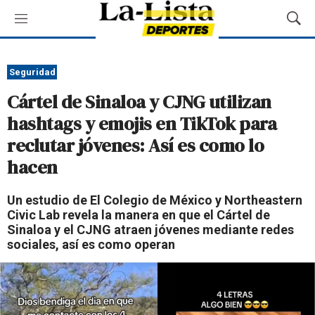
M
M
e
o
n
s
ú
t
Seguridad
r
Cártel de Sinaloa y CJNG utilizan
a
r
hashtags y emojis en TikTok para
B
reclutar jóvenes: Así es como lo
ú
s
hacen
q
u
Un estudio de El Colegio de México y Northeastern
e
Civic Lab revela la manera en que el Cártel de
d
Sinaloa y el CJNG atraen jóvenes mediante redes
a
sociales, así es como operan