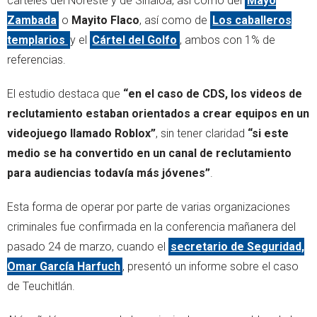
cárteles del Noreste y de Sinaloa, así como del
Mayo
Zambada
o
Mayito Flaco
, así como de
Los caballeros
templarios
y el
Cártel del Golfo
, ambos con 1% de
referencias.
El estudio destaca que
“en el caso de CDS, los videos de
reclutamiento estaban orientados a crear equipos en un
videojuego llamado Roblox”
, sin tener claridad
“si este
medio se ha convertido en un canal de reclutamiento
para audiencias todavía más jóvenes”
.
Esta forma de operar por parte de varias organizaciones
criminales fue confirmada en la conferencia mañanera del
pasado 24 de marzo, cuando el
secretario de Seguridad,
Omar García Harfuch
, presentó un informe sobre el caso
de Teuchitlán.