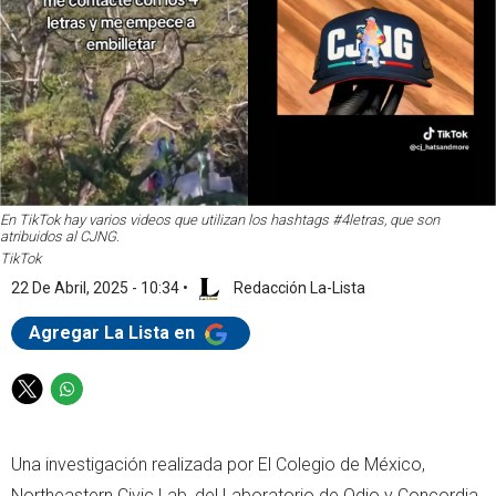
En TikTok hay varios videos que utilizan los hashtags #4letras, que son
atribuidos al CJNG.
TikTok
22 De Abril, 2025 - 10:34
•
Redacción La-Lista
Agregar La Lista en
T
W
w
h
i
a
Una investigación realizada por El Colegio de México,
t
t
t
s
Northeastern Civic Lab, del Laboratorio de Odio y Concordia,