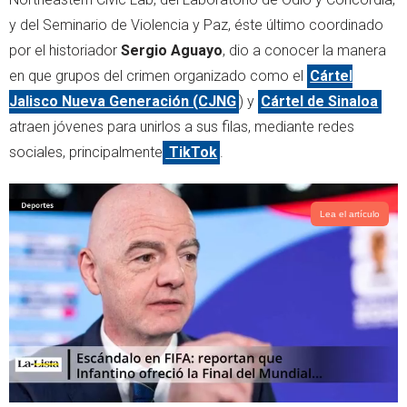
e
a
y del Seminario de Violencia y Paz, éste último coordinado
r
p
por el historiador
Sergio Aguayo
, dio a conocer la manera
p
en que grupos del crimen organizado como el
Cártel
Jalisco Nueva Generación (CJNG
) y
Cártel de Sinaloa
atraen jóvenes para unirlos a sus filas, mediante redes
sociales, principalmente
TikTok
.
Lea el artículo