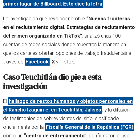
primer lugar de Billboard: Esto dice la letra
La investigación que lleva por nombre
“Nuevas fronteras
en el reclutamiento digital. Estrategias de reclutamiento
del crimen organizado en TikTok”
, analizó unas 100
cuentas de redes sociales donde muestran la manera en
que los carteles ofertan opciones de trabajo fraudulentas a
través de
Facebook
,
X
y TikTok.
Caso Teuchitlán dio pie a esta
investigación
El
hallazgo de restos humanos y objetos personales en
el Rancho Izaguirre, en Teuchitlán, Jalisco
, y la difusión
de testimonios de sobrevivientes del sitio, clasificado
oficialmente por la
Fiscalía General de la República (FGR)
como un
“centro de entrenamiento”
, confirmaron el uso