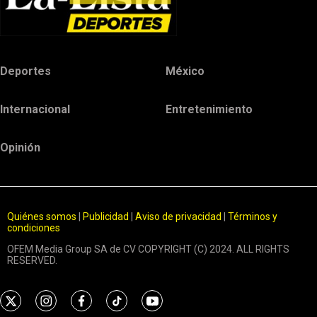
Deportes
México
Internacional
Entretenimiento
Opinión
Quiénes somos
|
Publicidad
|
Aviso de privacidad
|
Términos y
condiciones
OFEM Media Group SA de CV COPYRIGHT (C) 2024. ALL RIGHTS
RESERVED.
t
i
f
t
y