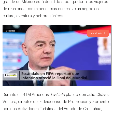
grande de México está decidido a conquistar a los viajeros
r
p
de reuniones con experiencias que mezclan negocios,
p
cultura, aventura y sabores únicos.
Lea el artículo
Durante el IBTM Americas,
La-Lista
platicó con Julio Chávez
Ventura, director del Fideicomiso de Promoción y Fomento
para las Actividades Turísticas del Estado de Chihuahua,