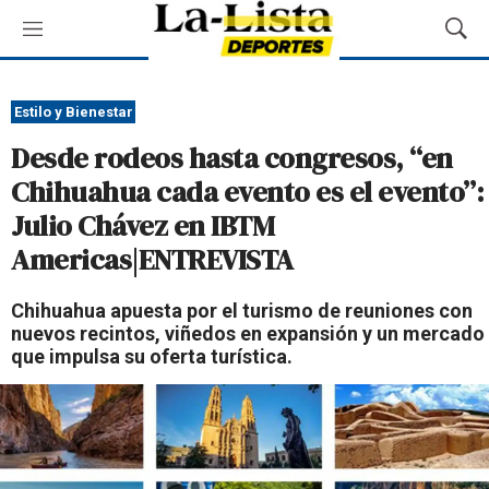
M
M
e
o
n
s
ú
t
Estilo y Bienestar
r
Desde rodeos hasta congresos, “en
a
r
Chihuahua cada evento es el evento”:
B
Julio Chávez en IBTM
ú
s
Americas|ENTREVISTA
q
u
Chihuahua apuesta por el turismo de reuniones con
e
nuevos recintos, viñedos en expansión y un mercado
d
que impulsa su oferta turística.
a