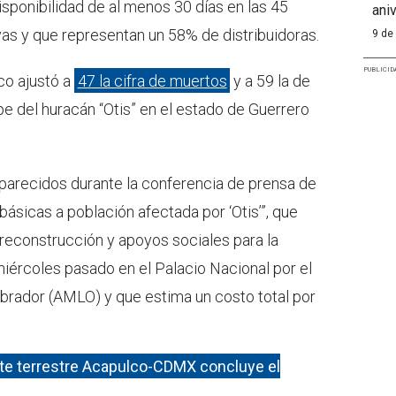
isponibilidad de al menos 30 días en las 45
aniv
as y que representan un 58% de distribuidoras.
9 de
PUBLICID
co ajustó a
47 la cifra de muertos
y a 59 la de
pe del huracán “Otis” en el estado de Guerrero
aparecidos durante la conferencia de prensa de
ásicas a población afectada por ‘Otis’”, que
 reconstrucción y apoyos sociales para la
iércoles pasado en el Palacio Nacional por el
rador (AMLO) y que estima un costo total por
nte terrestre Acapulco-CDMX concluye el