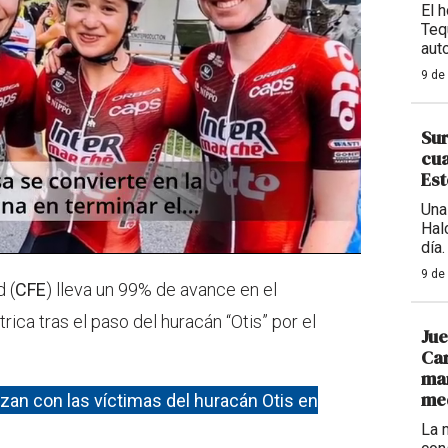
El 
Teq
aut
9 de
Sur
cua
Est
Una
Hal
día.
9 de
 (
CFE
) lleva un 99% de avance en el
rica tras el paso del huracán “Otis” por el
Jue
Car
mar
med
zan con las víctimas del huracán Otis en
La 