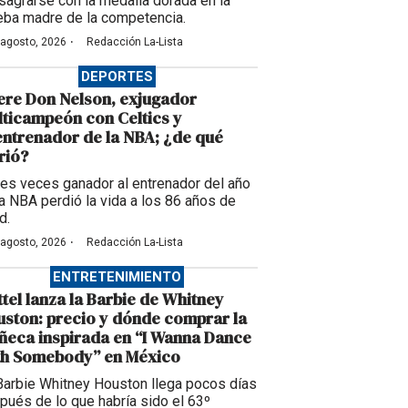
sagrarse con la medalla dorada en la
eba madre de la competencia.
·
 agosto, 2026
Redacción La-Lista
DEPORTES
re Don Nelson, exjugador
ticampeón con Celtics y
ntrenador de la NBA; ¿de qué
rió?
tres veces ganador al entrenador del año
la NBA perdió la vida a los 86 años de
d.
·
 agosto, 2026
Redacción La-Lista
ENTRETENIMIENTO
tel lanza la Barbie de Whitney
ston: precio y dónde comprar la
eca inspirada en “I Wanna Dance
th Somebody” en México
Barbie Whitney Houston llega pocos días
pués de lo que habría sido el 63º