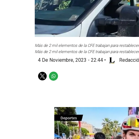
Más de 2 mil elementos de la CFE trabajan para restablecer l
Más de 2 mil elementos de la CFE trabajan para restablecer l
4 De Noviembre, 2023 - 22:44
•
Redacció
T
W
w
h
i
a
t
t
t
s
e
a
r
p
p