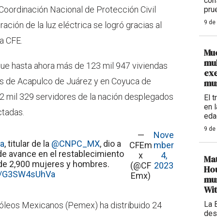
con
a Coordinación Nacional de Protección Civil
pru
9 de
ación de la luz eléctrica se logró gracias al
a CFE.
Mue
mul
que hasta ahora más de 123 mil 947 viviendas
exe
os de Acapulco de Juárez y en Coyuca de
mu
 2 mil 329 servidores de la nación desplegados
El 
en 
ctadas.
eda
9 de
—
Nove
a
, titular de la
@CNPC_MX
, dio a
CFEm
mber
de avance en el restablecimiento
x
4,
Mat
o de 2,900 mujeres y hombres.
(@CF
2023
Hou
om/G3SW4sUhVa
Emx)
muñ
Wi
La 
leos Mexicanos (Pemex) ha distribuido 24
des