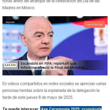
horas antes del arranque de la celebración del Día de las
p
Madres en México.
Lea el artículo
En videos compartidos en redes sociales se aprecian varias
personas heridas sobre la explanada de la delegación la
tarde de este jueves 8 de mayo de 2025.
Te puede interesar:
Axe Ceremonia 2025: cronología