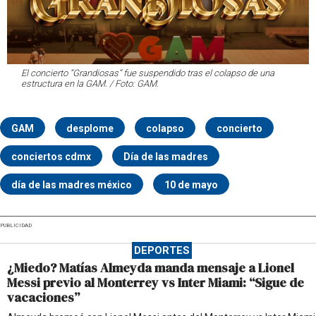
El concierto “Grandiosas” fue suspendido tras el colapso de una
estructura en la GAM. / Foto: GAM.
GAM
desplome
colapso
concierto
conciertos cdmx
Día de las madres
día de las madres méxico
10 de mayo
PUBLICIDAD
DEPORTES
¿Miedo? Matías Almeyda manda mensaje a Lionel
Messi previo al Monterrey vs Inter Miami: “Sigue de
vacaciones”