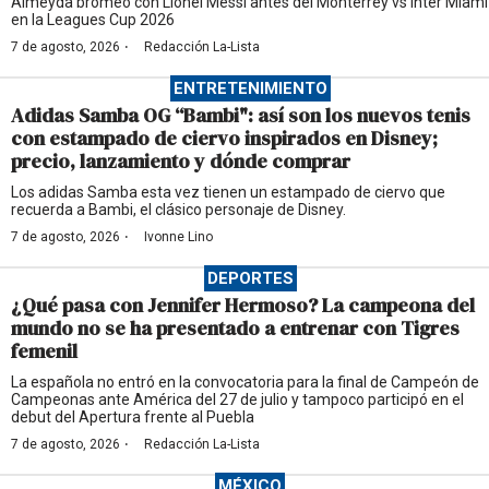
Almeyda bromeó con Lionel Messi antes del Monterrey vs Inter Miami
en la Leagues Cup 2026
·
7 de agosto, 2026
Redacción La-Lista
ENTRETENIMIENTO
Adidas Samba OG “Bambi": así son los nuevos tenis
con estampado de ciervo inspirados en Disney;
precio, lanzamiento y dónde comprar
Los adidas Samba esta vez tienen un estampado de ciervo que
recuerda a Bambi, el clásico personaje de Disney.
·
7 de agosto, 2026
Ivonne Lino
DEPORTES
¿Qué pasa con Jennifer Hermoso? La campeona del
mundo no se ha presentado a entrenar con Tigres
femenil
La española no entró en la convocatoria para la final de Campeón de
Campeonas ante América del 27 de julio y tampoco participó en el
debut del Apertura frente al Puebla
·
7 de agosto, 2026
Redacción La-Lista
MÉXICO