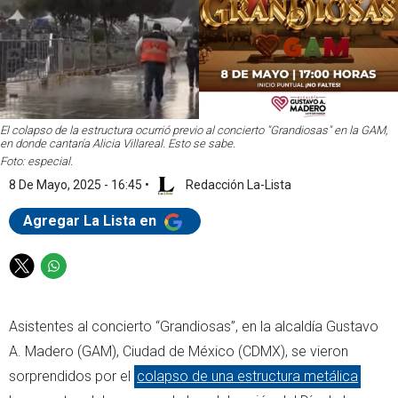
El colapso de la estructura ocurrió previo al concierto "Grandiosas" en la GAM,
en donde cantaría Alicia Villareal. Esto se sabe.
Foto: especial.
8 De Mayo, 2025 - 16:45
•
Redacción La-Lista
Agregar La Lista en
T
W
w
h
i
a
Asistentes al concierto “Grandiosas”, en la alcaldía Gustavo
t
t
t
s
A. Madero (GAM), Ciudad de México (CDMX), se vieron
e
a
sorprendidos por el
colapso de una estructura metálica
r
p