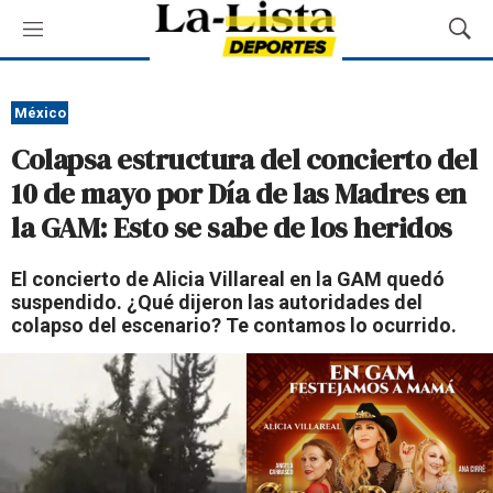
M
M
e
o
n
s
ú
t
México
r
Colapsa estructura del concierto del
a
r
10 de mayo por Día de las Madres en
B
la GAM: Esto se sabe de los heridos
ú
s
q
El concierto de Alicia Villareal en la GAM quedó
u
suspendido. ¿Qué dijeron las autoridades del
e
colapso del escenario? Te contamos lo ocurrido.
d
a