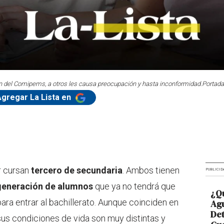
n del Comipems, a otros les causa preocupación y hasta inconformidad.
Portada
Agregar La Lista en
r cursan
tercero de secundaria
. Ambos tienen
PUBLICID
generación de alumnos
que ya no tendrá que
¿Qu
ara entrar al bachillerato. Aunque coinciden en
Agu
De
sus condiciones de vida son muy distintas y