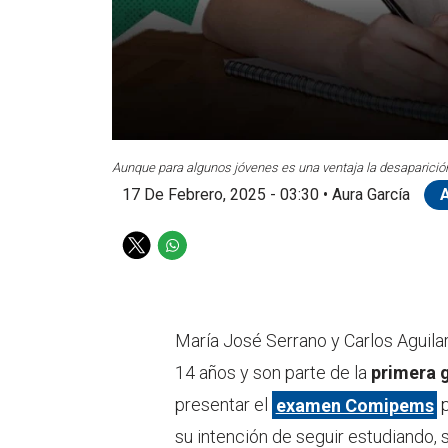
Aunque para algunos jóvenes es una ventaja la desaparició
17 De Febrero, 2025 - 03:30
•
Aura García
T
W
w
h
i
a
t
t
t
s
María José Serrano y Carlos Aguila
e
a
14 años y son parte de la
primera 
r
p
p
presentar el
examen Comipems
p
su intención de seguir estudiando, 