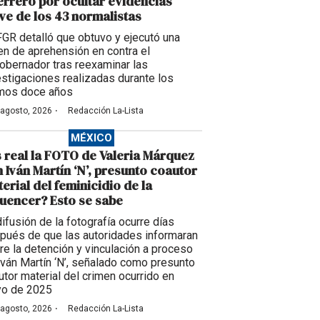
rrero por ocultar evidencias
ve de los 43 normalistas
FGR detalló que obtuvo y ejecutó una
en de aprehensión en contra el
obernador tras reexaminar las
estigaciones realizadas durante los
imos doce años
·
 agosto, 2026
Redacción La-Lista
MÉXICO
 real la FOTO de Valeria Márquez
 Iván Martín ‘N’, presunto coautor
erial del feminicidio de la
luencer? Esto se sabe
difusión de la fotografía ocurre días
pués de que las autoridades informaran
re la detención y vinculación a proceso
Iván Martín ‘N’, señalado como presunto
utor material del crimen ocurrido en
o de 2025
·
 agosto, 2026
Redacción La-Lista