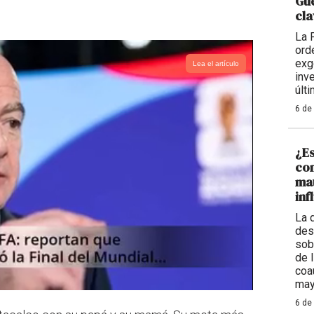
Gue
cla
La 
ord
exg
Lea el artículo
inv
últ
6 de
¿Es
con
mat
inf
La 
des
sob
de 
coa
may
6 de