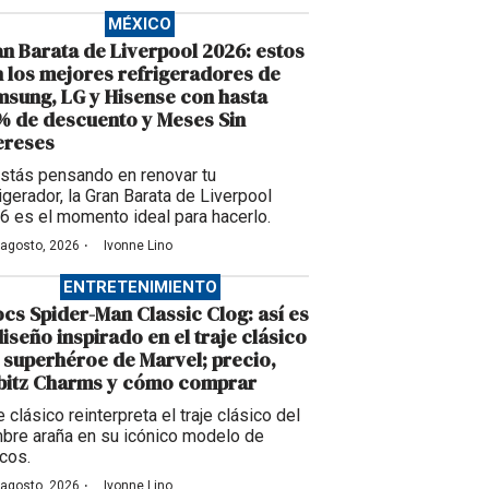
MÉXICO
n Barata de Liverpool 2026: estos
 los mejores refrigeradores de
sung, LG y Hisense con hasta
 de descuento y Meses Sin
ereses
estás pensando en renovar tu
igerador, la Gran Barata de Liverpool
6 es el momento ideal para hacerlo.
·
 agosto, 2026
Ivonne Lino
ENTRETENIMIENTO
cs Spider-Man Classic Clog: así es
diseño inspirado en el traje clásico
 superhéroe de Marvel; precio,
bbitz Charms y cómo comprar
 clásico reinterpreta el traje clásico del
bre araña en su icónico modelo de
cos.
·
 agosto, 2026
Ivonne Lino