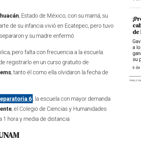
lhuacán
, Estado de México, con su mamá, su
¡Pr
cab
rte de su infancia vivió en Ecatepec, pero tuvo
de 
separaron y su madre enfermó.
Gav
a l
lica, pero falta con frecuencia a la escuela.
gan
su 
e registrarlo en un curso gratuito de
6 de
pems
, tanto él como ella olvidaron la fecha de
PUBLICID
eparatoria 6
, la escuela con mayor demanda
ente
, el Colegio de Ciencias y Humanidades
a 1 hora y media de distancia.
a UNAM