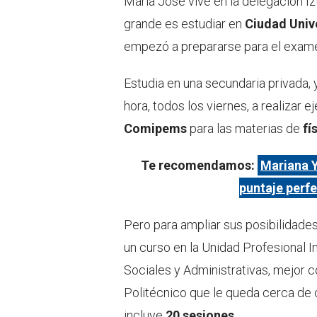
María José vive en la delegación 
grande es estudiar en
Ciudad Unive
empezó a prepararse para el exam
Estudia en una secundaria privada, 
hora, todos los viernes, a realizar e
Comipems
para las materias de
fí
Te recomendamos:
Mariana Y
puntaje perfe
Pero para ampliar sus posibilidade
un curso en la Unidad Profesional In
Sociales y Administrativas, mejor
Politécnico que le queda cerca de 
incluye
20 sesiones
.