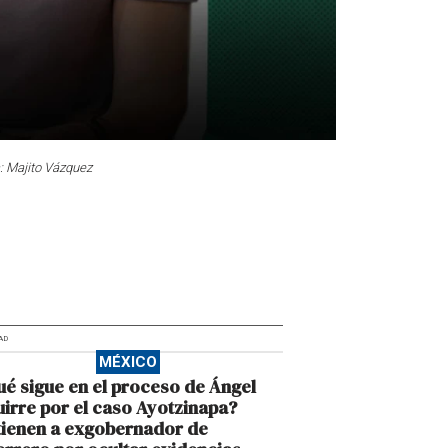
: Majito Vázquez
AD
MÉXICO
é sigue en el proceso de Ángel
irre por el caso Ayotzinapa?
tienen a exgobernador de