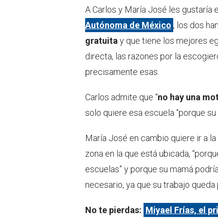
A Carlos y María José les gustaría 
Autónoma de México
, los dos h
gratuita
y que tiene los mejores e
directa, las razones por la escogi
precisamente esas.
Carlos admite que “
no hay una mot
solo quiere esa escuela “porque su 
María José en cambio quiere ir a la
zona en la que está ubicada, “porqu
escuelas” y porque su mamá podría 
necesario, ya que su trabajo queda p
No te pierdas:
Miyael Frías, el p