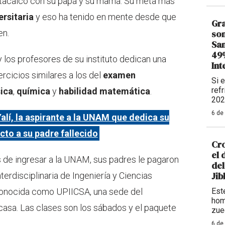
Iztacalco con su papá y su mamá. Su meta más
rsitaria
y eso ha tenido en mente desde que
Gra
en.
son
Sam
49%
y los profesores de su instituto dedican una
Int
jercicios similares a los del
examen
Si 
refr
sica
,
química
y
habilidad matemática
.
202
6 de
alí, la aspirante a la UNAM que dedica su
cto a su padre fallecido
Cro
el 
s de ingresar a la UNAM, sus padres le pagaron
del
Ji
terdisciplinaria de Ingeniería y Ciencias
 conocida como UPIICSA, una sede del
Este
hom
casa. Las clases son los sábados y el paquete
zue
6 de